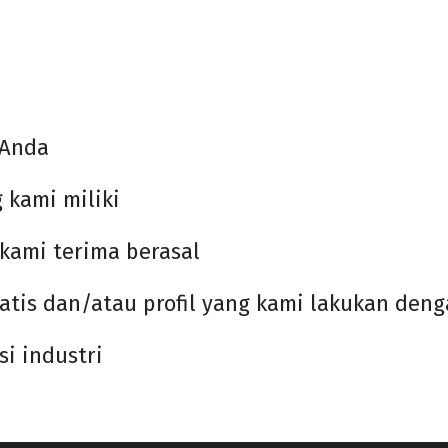
 Anda
 kami miliki
 kami terima berasal
tis dan/atau profil yang kami lakukan den
i industri