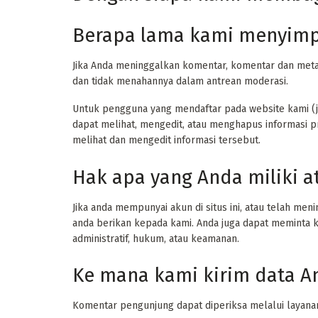
Berapa lama kami menyimp
Jika Anda meninggalkan komentar, komentar dan metad
dan tidak menahannya dalam antrean moderasi.
Untuk pengguna yang mendaftar pada website kami (j
dapat melihat, mengedit, atau menghapus informasi p
melihat dan mengedit informasi tersebut.
Hak apa yang Anda miliki a
Jika anda mempunyai akun di situs ini, atau telah me
anda berikan kepada kami. Anda juga dapat meminta 
administratif, hukum, atau keamanan.
Ke mana kami kirim data A
Komentar pengunjung dapat diperiksa melalui layana