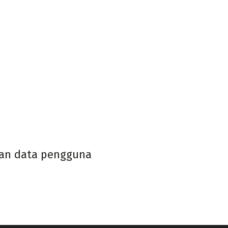
gan data pengguna