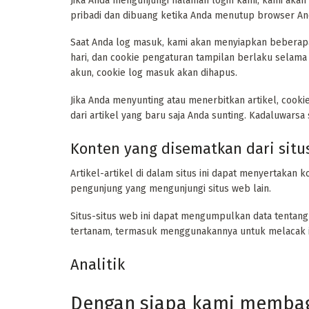
Jika Anda mengunjungi halaman login kami, kami aka
pribadi dan dibuang ketika Anda menutup browser An
Saat Anda log masuk, kami akan menyiapkan beberapa
hari, dan cookie pengaturan tampilan berlaku selama 
akun, cookie log masuk akan dihapus.
Jika Anda menyunting atau menerbitkan artikel, cooki
dari artikel yang baru saja Anda sunting. Kadaluwarsa s
Konten yang disematkan dari situ
Artikel-artikel di dalam situs ini dapat menyertakan 
pengunjung yang mengunjungi situs web lain.
Situs-situs web ini dapat mengumpulkan data tentan
tertanam, termasuk menggunakannya untuk melacak in
Analitik
Dengan siapa kami membag