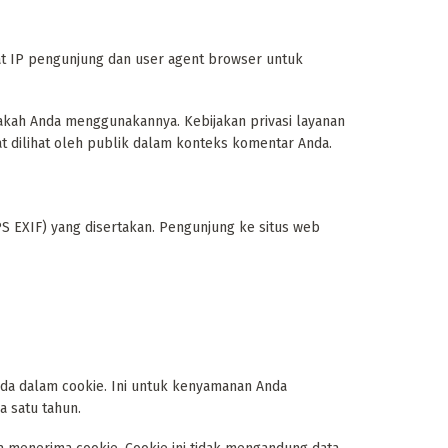
t IP pengunjung dan user agent browser untuk
apakah Anda menggunakannya. Kebijakan privasi layanan
pat dilihat oleh publik dalam konteks komentar Anda.
 EXIF) yang disertakan. Pengunjung ke situs web
nda dalam cookie. Ini untuk kenyamanan Anda
a satu tahun.