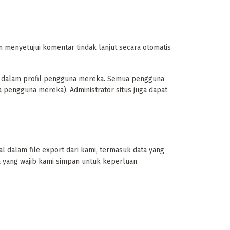
 menyetujui komentar tindak lanjut secara otomatis
an dalam profil pengguna mereka. Semua pengguna
 pengguna mereka). Administrator situs juga dapat
l dalam file export dari kami, termasuk data yang
a yang wajib kami simpan untuk keperluan