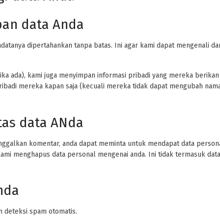
an data Anda
atanya dipertahankan tanpa batas. Ini agar kami dapat mengenali dan
ika ada), kami juga menyimpan informasi pribadi yang mereka berik
ribadi mereka kapan saja (kecuali mereka tidak dapat mengubah nama
tas data ANda
ninggalkan komentar, anda dapat meminta untuk mendapat data persona
kami menghapus data personal mengenai anda. Ini tidak termasuk dat
nda
n deteksi spam otomatis.