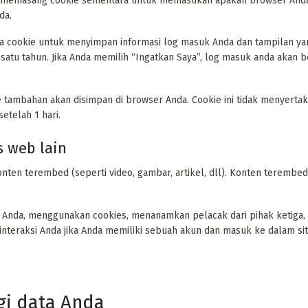
n memasang cookie sementara untuk memastikan apakah browser Anda
da.
 cookie untuk menyimpan informasi log masuk Anda dan tampilan yan
satu tahun. Jika Anda memilih “Ingatkan Saya”, log masuk anda akan b
e tambahan akan disimpan di browser Anda. Cookie ini tidak menyerta
etelah 1 hari.
s web lain
konten terembed (seperti video, gambar, artikel, dll). Konten terembe
g Anda, menggunakan cookies, menanamkan pelacak dari pihak ketiga,
teraksi Anda jika Anda memiliki sebuah akun dan masuk ke dalam sit
i data Anda