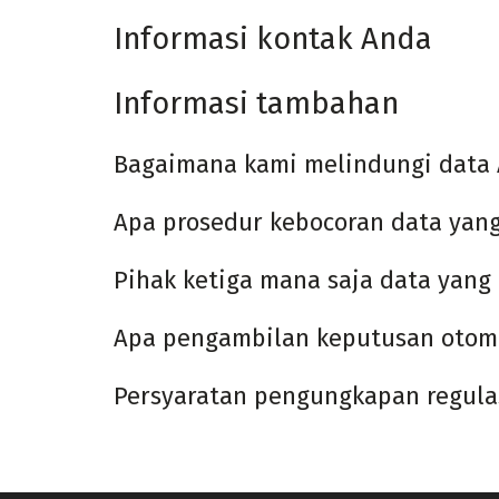
Informasi kontak Anda
Informasi tambahan
Bagaimana kami melindungi data
Apa prosedur kebocoran data yang
Pihak ketiga mana saja data yang
Apa pengambilan keputusan otoma
Persyaratan pengungkapan regulas