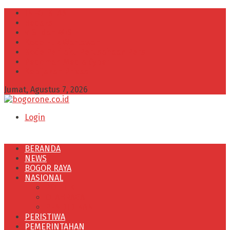
INFO IKLAN
Redaksi
VISI dan MISI
Kode Etik Wartawan
Kode Perilaku Perusahaan Pers
Pedoman Media Cyber
Kebijakan Privasi
Jumat, Agustus 7, 2026
Login
BERANDA
NEWS
BOGOR RAYA
NASIONAL
POLITIK
OLAHRAGA
PENDIDIKAN
PERISTIWA
PEMERINTAHAN