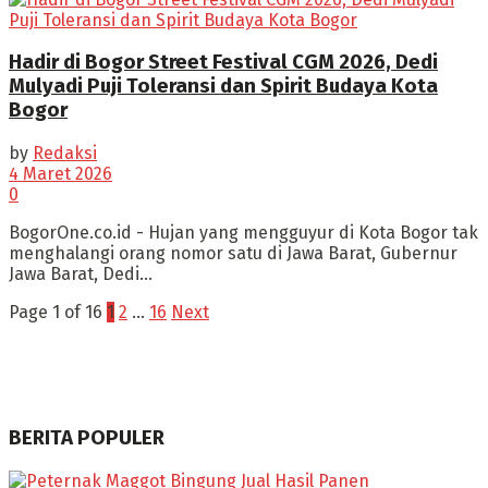
Hadir di Bogor Street Festival CGM 2026, Dedi
Mulyadi Puji Toleransi dan Spirit Budaya Kota
Bogor
by
Redaksi
4 Maret 2026
0
BogorOne.co.id - Hujan yang mengguyur di Kota Bogor tak
menghalangi orang nomor satu di Jawa Barat, Gubernur
Jawa Barat, Dedi...
Page 1 of 16
1
2
…
16
Next
BERITA POPULER