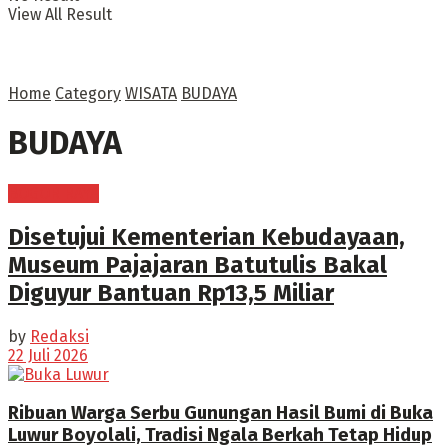
View All Result
Home
Category
WISATA
BUDAYA
BUDAYA
BOGOR RAYA
Disetujui Kementerian Kebudayaan,
Museum Pajajaran Batutulis Bakal
Diguyur Bantuan Rp13,5 Miliar
by
Redaksi
22 Juli 2026
Ribuan Warga Serbu Gunungan Hasil Bumi di Buka
Luwur Boyolali, Tradisi Ngala Berkah Tetap Hidup