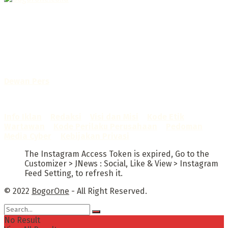
Selamat Datang di Bogorone.co.id,
Portal Berita yang dikelola oleh PT BOGOR ONE NET MEDIA
- SK Kemenkumham RI
No. AHU-0072.AH.01.02.TAHUN 2016
Telah diverifikasi oleh
Dewan Pers
Sertifikat Nomor
1422/DP-Verifikasi/K/X/2025
Info Iklan
–
Redaksi
–
Visi dan Misi
–
Kode Etik
Wartawan
–
Kode Perilaku Perusahaan
–
Pedoman
Media Cyber
–
Kebijakan Privasi
The Instagram Access Token is expired, Go to the
Customizer > JNews : Social, Like & View > Instagram
Feed Setting, to refresh it.
© 2022
BogorOne
- All Right Reserved.
No Result