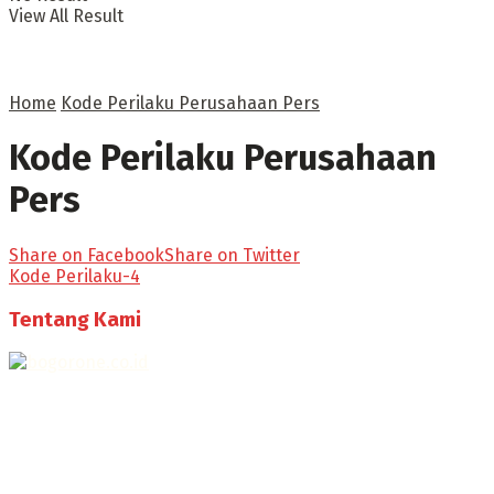
View All Result
Home
Kode Perilaku Perusahaan Pers
Kode Perilaku Perusahaan
Pers
Share on Facebook
Share on Twitter
Kode Perilaku-4
Tentang Kami
Selamat Datang di Bogorone.co.id,
Portal Berita yang dikelola oleh PT BOGOR ONE NET MEDIA
- SK Kemenkumham RI
No. AHU-0072.AH.01.02.TAHUN 2016