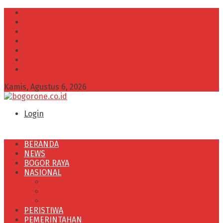
INFO IKLAN
Redaksi
VISI dan MISI
Kode Etik Wartawan
Kode Perilaku Perusahaan Pers
Pedoman Media Cyber
Kebijakan Privasi
Kamis, Agustus 6, 2026
Login
BERANDA
NEWS
BOGOR RAYA
NASIONAL
POLITIK
OLAHRAGA
PENDIDIKAN
PERISTIWA
PEMERINTAHAN