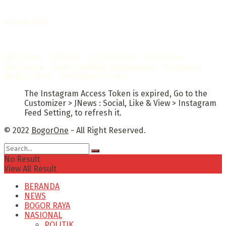
Telah diverifikasi oleh
Dewan Pers
Sertifikat Nomor
1422/DP-Verifikasi/K/X/2025
Info Iklan
–
Redaksi
–
Visi dan Misi
–
Kode Etik
Wartawan
–
Kode Perilaku Perusahaan
–
Pedoman
Media Cyber
–
Kebijakan Privasi
The Instagram Access Token is expired, Go to the
Customizer > JNews : Social, Like & View > Instagram
Feed Setting, to refresh it.
© 2022
BogorOne
- All Right Reserved.
No Result
View All Result
BERANDA
NEWS
BOGOR RAYA
NASIONAL
POLITIK