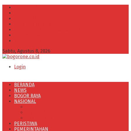
INFO IKLAN
Redaksi
VISI dan MISI
Kode Etik Wartawan
Kode Perilaku Perusahaan Pers
Pedoman Media Cyber
Kebijakan Privasi
Sabtu, Agustus 8, 2026
Login
BERANDA
NEWS
BOGOR RAYA
NASIONAL
POLITIK
OLAHRAGA
PENDIDIKAN
PERISTIWA
PEMERINTAHAN