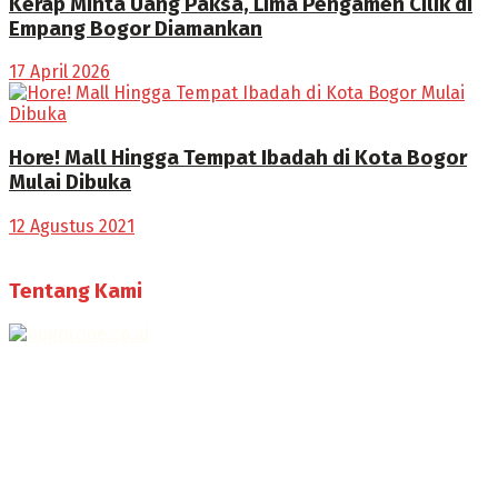
Kerap Minta Uang Paksa, Lima Pengamen Cilik di
Empang Bogor Diamankan
17 April 2026
Hore! Mall Hingga Tempat Ibadah di Kota Bogor
Mulai Dibuka
12 Agustus 2021
Tentang Kami
Selamat Datang di Bogorone.co.id,
Portal Berita yang dikelola oleh PT BOGOR ONE NET MEDIA
- SK Kemenkumham RI
No. AHU-0072.AH.01.02.TAHUN 2016
Telah diverifikasi oleh