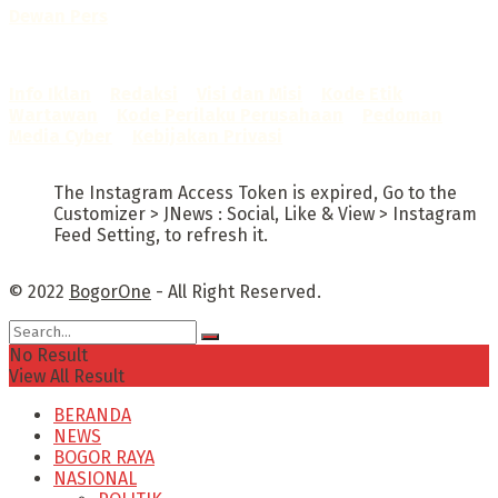
Dewan Pers
Sertifikat Nomor
1422/DP-Verifikasi/K/X/2025
Info Iklan
–
Redaksi
–
Visi dan Misi
–
Kode Etik
Wartawan
–
Kode Perilaku Perusahaan
–
Pedoman
Media Cyber
–
Kebijakan Privasi
The Instagram Access Token is expired, Go to the
Customizer > JNews : Social, Like & View > Instagram
Feed Setting, to refresh it.
© 2022
BogorOne
- All Right Reserved.
No Result
View All Result
BERANDA
NEWS
BOGOR RAYA
NASIONAL