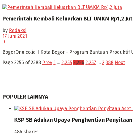
Pemerintah Kembali Keluarkan BLT UMKM Rp1,2 Jut
by
Redaksi
17 Juni 2021
0
BogorOne.co.id | Kota Bogor - Program Bantuan Produktif 
Page 2256 of 2388
Prev
1
…
2,255
2,256
2,257
…
2,388
Next
POPULER LAINNYA
KSP SB Adukan Upaya Penghentian Penyitaan 
486 shares