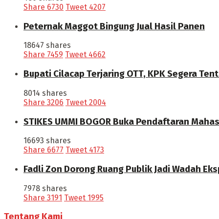
Share
6730
Tweet
4207
Peternak Maggot Bingung Jual Hasil Panen
18647 shares
Share
7459
Tweet
4662
Bupati Cilacap Terjaring OTT, KPK Segera Te
8014 shares
Share
3206
Tweet
2004
STIKES UMMI BOGOR Buka Pendaftaran Maha
16693 shares
Share
6677
Tweet
4173
Fadli Zon Dorong Ruang Publik Jadi Wadah Eks
7978 shares
Share
3191
Tweet
1995
Tentang Kami