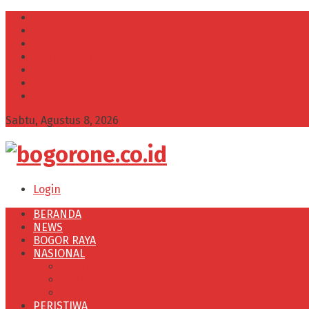
INFO IKLAN
Redaksi
VISI dan MISI
Kode Etik Wartawan
Kode Perilaku Perusahaan Pers
Pedoman Media Cyber
Kebijakan Privasi
Sabtu, Agustus 8, 2026
bogorone.co.i
Login
BERANDA
NEWS
BOGOR RAYA
NASIONAL
POLITIK
OLAHRAGA
PENDIDIKAN
PERISTIWA