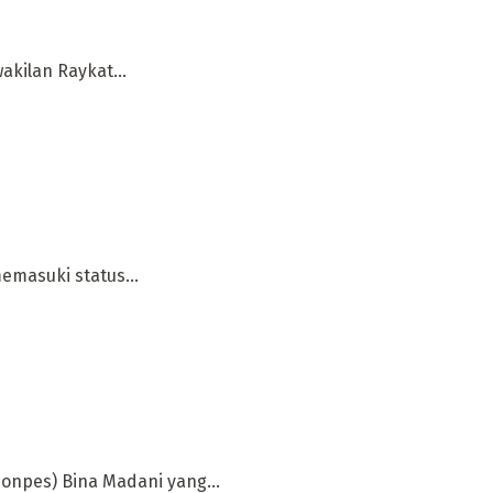
kilan Raykat...
emasuki status...
Ponpes) Bina Madani yang...