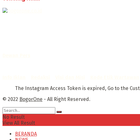
Selamat Datang di Bogorone.co.id,
Portal Berita yang dikelola oleh PT BOGOR ONE NET MEDI
No. AHU-0072.AH.01.02.TAHUN 2016
Telah diverifikasi oleh
Dewan Pers
Sertifikat Nomor
1422/DP-Verifikasi/K/X/2025
Info Iklan
–
Redaksi
–
Visi dan Misi
–
Kode Etik Wartawan
The Instagram Access Token is expired, Go to the Custom
© 2022
BogorOne
- All Right Reserved.
No Result
View All Result
BERANDA
NEWS