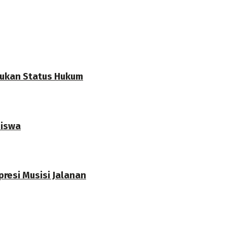
ntukan Status Hukum
siswa
presi Musisi Jalanan