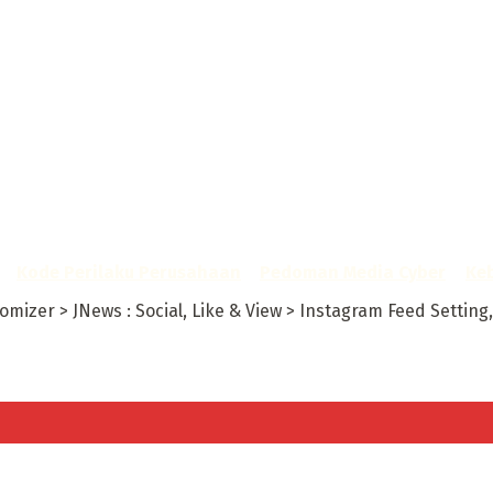
A - SK Kemenkumham RI
–
Kode Perilaku Perusahaan
–
Pedoman Media Cyber
–
Keb
izer > JNews : Social, Like & View > Instagram Feed Setting, 