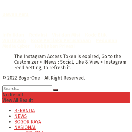
Telah diverifikasi oleh
Dewan Pers
Sertifikat Nomor
1422/DP-Verifikasi/K/X/2025
Info Iklan
–
Redaksi
–
Visi dan Misi
–
Kode Etik
Wartawan
–
Kode Perilaku Perusahaan
–
Pedoman
Media Cyber
–
Kebijakan Privasi
The Instagram Access Token is expired, Go to the
Customizer > JNews : Social, Like & View > Instagram
Feed Setting, to refresh it.
© 2022
BogorOne
- All Right Reserved.
No Result
View All Result
BERANDA
NEWS
BOGOR RAYA
NASIONAL