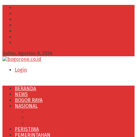
INFO IKLAN
Redaksi
VISI dan MISI
Kode Etik Wartawan
Kode Perilaku Perusahaan Pers
Pedoman Media Cyber
Kebijakan Privasi
Sabtu, Agustus 8, 2026
Login
BERANDA
NEWS
BOGOR RAYA
NASIONAL
POLITIK
OLAHRAGA
PENDIDIKAN
PERISTIWA
PEMERINTAHAN