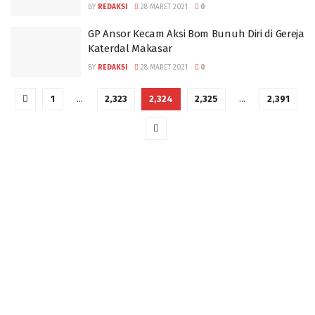
BY
REDAKSI
28 MARET 2021
0
GP Ansor Kecam Aksi Bom Bunuh Diri di Gereja
Katerdal Makasar
BY
REDAKSI
28 MARET 2021
0
1
…
2,323
2,324
2,325
…
2,391