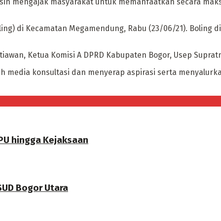
asin mengajak masyarakat untuk memanfaatkan secara maks
oling) di Kecamatan Megamendung, Rabu (23/06/21). Boling d
Setiawan, Ketua Komisi A DPRD Kabupaten Bogor, Usep Supra
ah media konsultasi dan menyerap aspirasi serta menyalu
PU hingga Kejaksaan
RSUD Bogor Utara