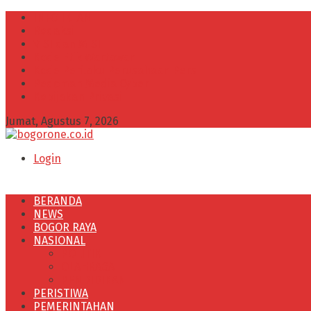
INFO IKLAN
Redaksi
VISI dan MISI
Kode Etik Wartawan
Kode Perilaku Perusahaan Pers
Pedoman Media Cyber
Kebijakan Privasi
Jumat, Agustus 7, 2026
Login
BERANDA
NEWS
BOGOR RAYA
NASIONAL
POLITIK
OLAHRAGA
PENDIDIKAN
PERISTIWA
PEMERINTAHAN