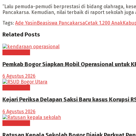
“Lalu pemuda-pemudi berprestasi di bidang olahraga, kese
Pancakarsa. Kemudian, nilai terbaik di raport sekolah jug
Tags:
Ade Yasin
Beasiswa Pancakarsa
Cetak 1.200 Anak
Kabup
Related
Posts
BOGOR RAYA
Pemkab Bogor Siapkan Mobil Operasional untuk K
6 Agustus 2026
BOGOR RAYA
Kejari Periksa Delapan Saksi Baru kasus Korupsi 
6 Agustus 2026
BOGOR RAYA
Ratusan Kepala Sekolah Bogor Diajak Perkuat Pen