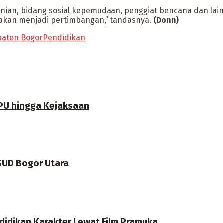
nian, bidang sosial kepemudaan, penggiat bencana dan lain-
a akan menjadi pertimbangan,” tandasnya.
(Donn)
aten Bogor
Pendidikan
PU hingga Kejaksaan
RSUD Bogor Utara
didikan Karakter Lewat Film Pramuka