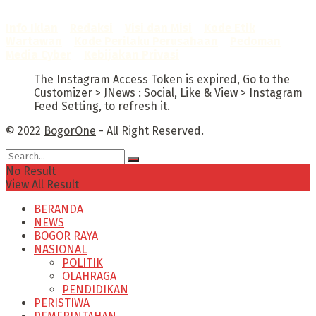
Sertifikat Nomor
1422/DP-Verifikasi/K/X/2025
Info Iklan
–
Redaksi
–
Visi dan Misi
–
Kode Etik
Wartawan
–
Kode Perilaku Perusahaan
–
Pedoman
Media Cyber
–
Kebijakan Privasi
The Instagram Access Token is expired, Go to the
Customizer > JNews : Social, Like & View > Instagram
Feed Setting, to refresh it.
© 2022
BogorOne
- All Right Reserved.
No Result
View All Result
BERANDA
NEWS
BOGOR RAYA
NASIONAL
POLITIK
OLAHRAGA
PENDIDIKAN
PERISTIWA