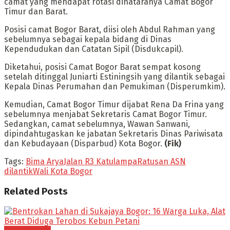
camat yang mendapat rotasi dinataranya Camat Bogor
Timur dan Barat.
Posisi camat Bogor Barat, diisi oleh Abdul Rahman yang
sebelumnya sebagai kepala bidang di Dinas
Kependudukan dan Catatan Sipil (Disdukcapil).
Diketahui, posisi Camat Bogor Barat sempat kosong
setelah ditinggal Juniarti Estiningsih yang dilantik sebagai
Kepala Dinas Perumahan dan Pemukiman (Disperumkim).
Kemudian, Camat Bogor Timur dijabat Rena Da Frina yang
sebelumnya menjabat Sekretaris Camat Bogor Timur.
Sedangkan, camat sebelumnya, Wawan Sanwani,
dipindahtugaskan ke jabatan Sekretaris Dinas Pariwisata
dan Kebudayaan (Disparbud) Kota Bogor.
(Fik)
Tags:
Bima Arya
Jalan R3 Katulampa
Ratusan ASN
dilantik
Wali Kota Bogor
Related
Posts