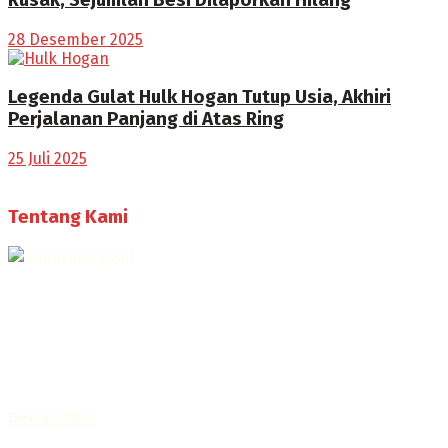
28 Desember 2025
Legenda Gulat Hulk Hogan Tutup Usia, Akhiri
Perjalanan Panjang di Atas Ring
25 Juli 2025
Tentang Kami
Selamat Datang di Bogorone.co.id,
Portal Berita yang dikelola oleh PT BOGOR ONE NET MEDIA
- SK Kemenkumham RI
No. AHU-0072.AH.01.02.TAHUN 2016
Telah diverifikasi oleh
Dewan Pers