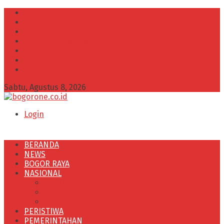
INFO IKLAN
Redaksi
VISI dan MISI
Kode Etik Wartawan
Kode Perilaku Perusahaan Pers
Pedoman Media Cyber
Kebijakan Privasi
Sabtu, Agustus 8, 2026
Login
BERANDA
NEWS
BOGOR RAYA
NASIONAL
POLITIK
OLAHRAGA
PENDIDIKAN
PERISTIWA
PEMERINTAHAN