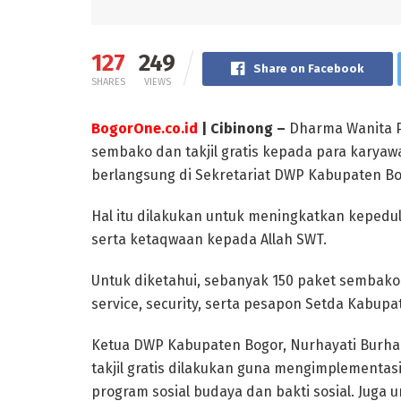
127
249
Share on Facebook
SHARES
VIEWS
BogorOne.co.id
| Cibinong –
Dharma Wanita 
sembako dan takjil gratis kepada para karyaw
berlangsung di Sekretariat DWP Kabupaten Bog
Hal itu dilakukan untuk meningkatkan keped
serta ketaqwaan kepada Allah SWT.
Untuk diketahui, sebanyak 150 paket sembako 
service, security, serta pesapon Setda Kabupa
Ketua DWP Kabupaten Bogor, Nurhayati Burh
takjil gratis dilakukan guna mengimplementa
program sosial budaya dan bakti sosial. Juga u