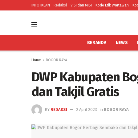
INFO IKLAN
Redaksi
VISI dan MISI
Kode Etik Wartawan
Kod
BERANDA
NEWS
Home
BOGOR RAYA
DWP Kabupaten Bo
dan Takjil Gratis
BY
REDAKSI
2 April 2023
in
BOGOR RAYA