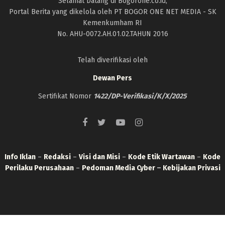
Selamat Datang di Bogorone.co.id,
Portal Berita yang dikelola oleh PT BOGOR ONE NET MEDIA - SK
Kemenkumham RI
No. AHU-0072.AH.01.02.TAHUN 2016
Telah diverifikasi oleh
Dewan Pers
Sertifikat Nomor
1422/DP-Verifikasi/K/X/2025
Info Iklan
–
Redaksi
–
Visi dan Misi
–
Kode Etik Wartawan
–
Kode
Perilaku Perusahaan
–
Pedoman Media Cyber
–
Kebijakan Privasi
ken is expired, Go to the Customizer > JNews : Social, Like & View > Instagram Feed