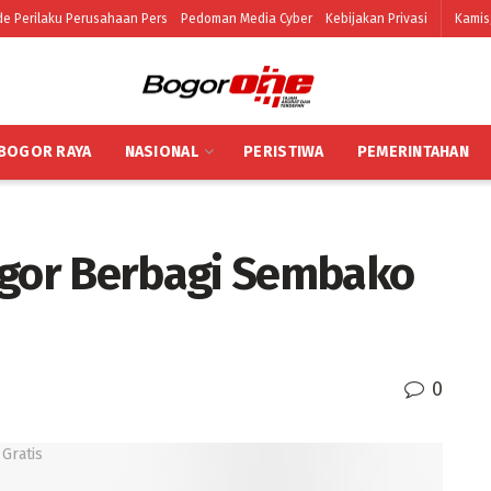
e Perilaku Perusahaan Pers
Pedoman Media Cyber
Kebijakan Privasi
Kamis
BOGOR RAYA
NASIONAL
PERISTIWA
PEMERINTAHAN
gor Berbagi Sembako
0