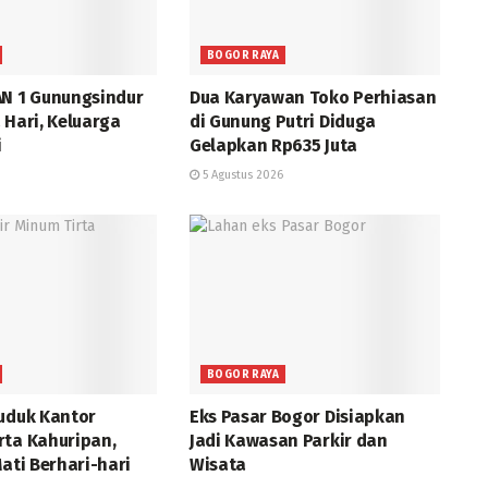
BOGOR RAYA
AN 1 Gunungsindur
Dua Karyawan Toko Perhiasan
 Hari, Keluarga
di Gunung Putri Diduga
i
Gelapkan Rp635 Juta
5 Agustus 2026
BOGOR RAYA
ruduk Kantor
Eks Pasar Bogor Disiapkan
rta Kahuripan,
Jadi Kawasan Parkir dan
Mati Berhari-hari
Wisata