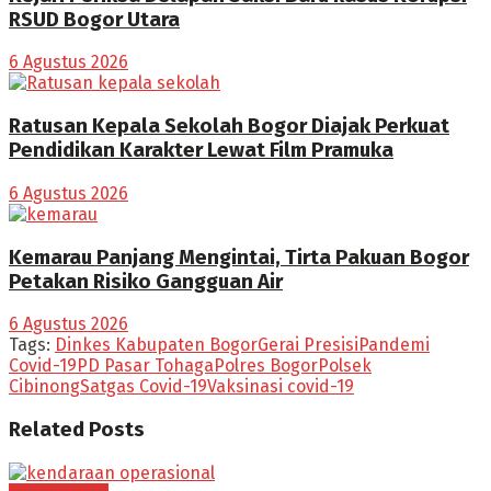
RSUD Bogor Utara
6 Agustus 2026
Ratusan Kepala Sekolah Bogor Diajak Perkuat
Pendidikan Karakter Lewat Film Pramuka
6 Agustus 2026
Kemarau Panjang Mengintai, Tirta Pakuan Bogor
Petakan Risiko Gangguan Air
6 Agustus 2026
Tags:
Dinkes Kabupaten Bogor
Gerai Presisi
Pandemi
Covid-19
PD Pasar Tohaga
Polres Bogor
Polsek
Cibinong
Satgas Covid-19
Vaksinasi covid-19
Related
Posts