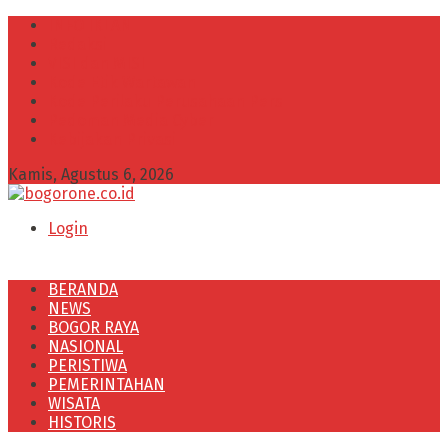
INFO IKLAN
Redaksi
VISI dan MISI
Kode Etik Wartawan
Kode Perilaku Perusahaan Pers
Pedoman Media Cyber
Kebijakan Privasi
Kamis, Agustus 6, 2026
Login
BERANDA
NEWS
BOGOR RAYA
NASIONAL
PERISTIWA
PEMERINTAHAN
WISATA
HISTORIS