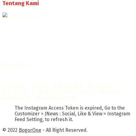
Tentang Kami
Selamat Datang di Bogorone.co.id,
Portal Berita yang dikelola oleh PT BOGOR ONE NET MEDIA
- SK Kemenkumham RI
No. AHU-0072.AH.01.02.TAHUN 2016
Telah diverifikasi oleh
Dewan Pers
Sertifikat Nomor
1422/DP-Verifikasi/K/X/2025
Info Iklan
–
Redaksi
–
Visi dan Misi
–
Kode Etik
Wartawan
–
Kode Perilaku Perusahaan
–
Pedoman
Media Cyber
–
Kebijakan Privasi
The Instagram Access Token is expired, Go to the
Customizer > JNews : Social, Like & View > Instagram
Feed Setting, to refresh it.
© 2022
BogorOne
- All Right Reserved.