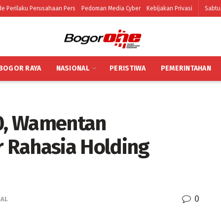
e Perilaku Perusahaan Pers
Pedoman Media Cyber
Kebijakan Privasi
Sabtu
BOGOR RAYA
NASIONAL
PERISTIWA
PEMERINTAHAN
,0, Wamentan
 Rahasia Holding
0
IAL