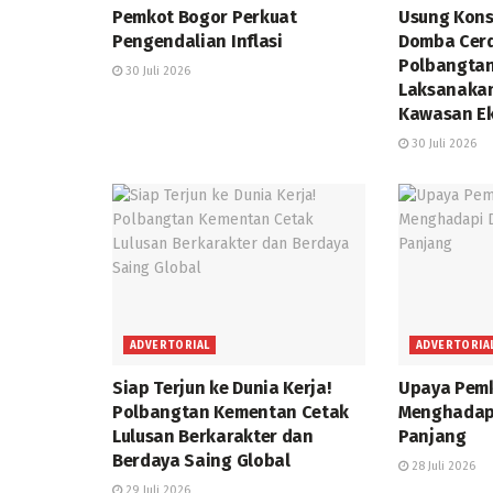
Pemkot Bogor Perkuat
Usung Kons
Pengendalian Inflasi
Domba Cerd
Polbangta
30 Juli 2026
Laksanakan
Kawasan E
30 Juli 2026
ADVERTORIAL
ADVERTORIA
Siap Terjun ke Dunia Kerja!
Upaya Pem
Polbangtan Kementan Cetak
Menghadap
Lulusan Berkarakter dan
Panjang
Berdaya Saing Global
28 Juli 2026
29 Juli 2026