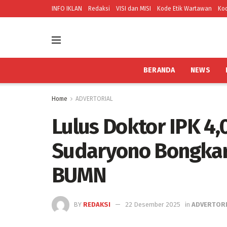
INFO IKLAN
Redaksi
VISI dan MISI
Kode Etik Wartawan
Kod
BERANDA
NEWS
Home
ADVERTORIAL
Lulus Doktor IPK 4
Sudaryono Bongkar
BUMN
BY
REDAKSI
22 Desember 2025
in
ADVERTOR