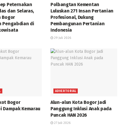
ep Peternakan
Polbangtan Kementan
as dan Selaras,
Luluskan 271 Insan Pertanian
n Bogor
Profesional, Dukung
 Pengabdian di
Pembangunan Pertanian
kowisata
Indonesia
29 Juli 2026
L
ADVERTORIAL
kot Bogor
Alun-alun Kota Bogor Jadi
i Dampak Kemarau
Panggung Inklusi Anak pada
Puncak HAN 2026
27 Juli 2026