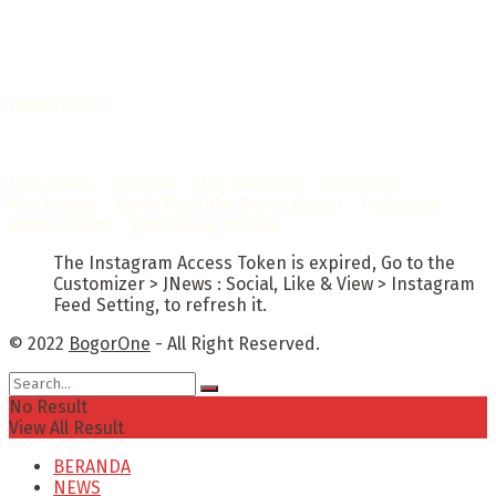
- SK Kemenkumham RI
No. AHU-0072.AH.01.02.TAHUN 2016
Telah diverifikasi oleh
Dewan Pers
Sertifikat Nomor
1422/DP-Verifikasi/K/X/2025
Info Iklan
–
Redaksi
–
Visi dan Misi
–
Kode Etik
Wartawan
–
Kode Perilaku Perusahaan
–
Pedoman
Media Cyber
–
Kebijakan Privasi
The Instagram Access Token is expired, Go to the
Customizer > JNews : Social, Like & View > Instagram
Feed Setting, to refresh it.
© 2022
BogorOne
- All Right Reserved.
No Result
View All Result
BERANDA
NEWS