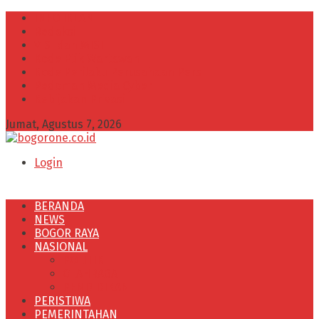
INFO IKLAN
Redaksi
VISI dan MISI
Kode Etik Wartawan
Kode Perilaku Perusahaan Pers
Pedoman Media Cyber
Kebijakan Privasi
Jumat, Agustus 7, 2026
Login
BERANDA
NEWS
BOGOR RAYA
NASIONAL
POLITIK
OLAHRAGA
PENDIDIKAN
PERISTIWA
PEMERINTAHAN