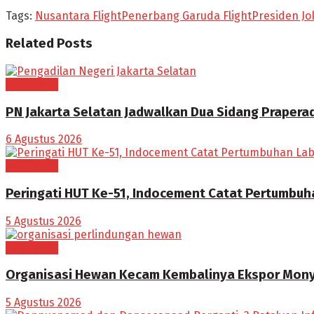
Tags:
Nusantara Flight
Penerbang Garuda Flight
Presiden Jo
Related
Posts
NASIONAL
PN Jakarta Selatan Jadwalkan Dua Sidang Praperad
6 Agustus 2026
NASIONAL
Peringati HUT Ke-51, Indocement Catat Pertumbuha
5 Agustus 2026
NASIONAL
Organisasi Hewan Kecam Kembalinya Ekspor Monye
5 Agustus 2026