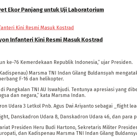
t Ekor Panjang untuk Uji Laboratorium
n Infanteri Kini Resmi Masuk Kostrad
hun ke-76 Kemerdekaan Republik Indonesia,” ujar Presiden.
(Kadispenau) Marsma TNI Indan Gilang Buldansyah mengatak
nerbang F-16 dan helikopter.
i Pangkalan TNI AU Iswahjudi. Tentunya apresiasi yang dib
gsa dan negara,” kata Marsma Indan.
n Udara 3 Letkol Pnb. Agus Dwi Ariyanto sebagai _flight le
ight, Danskadron Udara 8, Danskadron Udara 46, dan para pen
tariat Presiden Heru Budi Hartono, Sekretaris Militer Presi
uropati, dan Kadispenau Marsma TNI Indan Gilang Buldansy