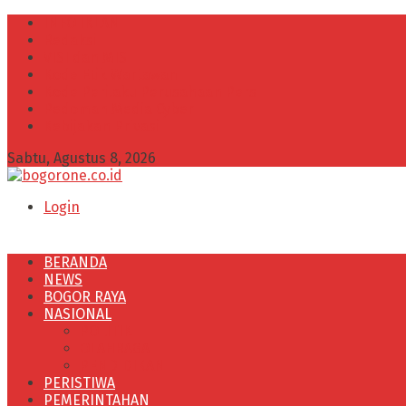
INFO IKLAN
Redaksi
VISI dan MISI
Kode Etik Wartawan
Kode Perilaku Perusahaan Pers
Pedoman Media Cyber
Kebijakan Privasi
Sabtu, Agustus 8, 2026
Login
BERANDA
NEWS
BOGOR RAYA
NASIONAL
POLITIK
OLAHRAGA
PENDIDIKAN
PERISTIWA
PEMERINTAHAN