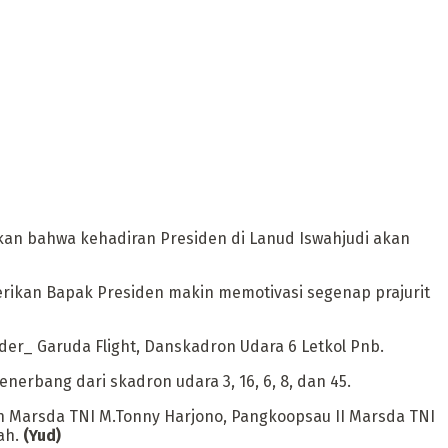
an bahwa kehadiran Presiden di Lanud Iswahjudi akan
erikan Bapak Presiden makin memotivasi segenap prajurit
ader_ Garuda Flight, Danskadron Udara 6 Letkol Pnb.
erbang dari skadron udara 3, 16, 6, 8, dan 45.
den Marsda TNI M.Tonny Harjono, Pangkoopsau II Marsda TNI
ah.
(Yud)