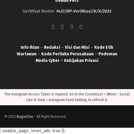
Dewan Pers
Sertifikat Nomor
1422/DP-Verifikasi/K/X/2025
Info Iklan
–
Redaksi
–
Visi dan Misi
–
Kode Etik
Wartawan
–
Kode Perilaku Perusahaan
–
Pedoman
Media Cyber
–
Kebijakan Privasi
The Instagram Access Token is expired, Go to the Customizer > JNews : Social,
Like & View > Instagram Feed Setting, to refresh it.
© 2022
BogorOne
- All Right Reserved.
', enable_page_level_ads: true });