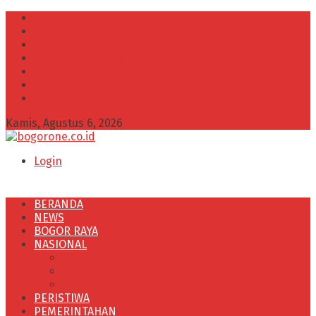
INFO IKLAN
Redaksi
VISI dan MISI
Kode Etik Wartawan
Kode Perilaku Perusahaan Pers
Pedoman Media Cyber
Kebijakan Privasi
Kamis, Agustus 6, 2026
Login
BERANDA
NEWS
BOGOR RAYA
NASIONAL
POLITIK
OLAHRAGA
PENDIDIKAN
PERISTIWA
PEMERINTAHAN