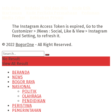
Info Iklan
–
Redaksi
–
Visi dan Misi
–
Kode Etik
Wartawan
–
Kode Perilaku Perusahaan
–
Pedoman
Media Cyber
–
Kebijakan Privasi
The Instagram Access Token is expired, Go to the
Customizer > JNews : Social, Like & View > Instagram
Feed Setting, to refresh it.
© 2022
BogorOne
- All Right Reserved.
No Result
View All Result
BERANDA
NEWS
BOGOR RAYA
NASIONAL
POLITIK
OLAHRAGA
PENDIDIKAN
PERISTIWA
PEMERINTAHAN