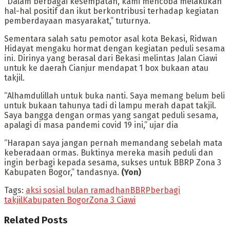
“Dalam berbagai kesempatan, kami mencoba melakukan
hal-hal positif dan ikut berkontribusi terhadap kegiatan
pemberdayaan masyarakat,” tuturnya.
Sementara salah satu pemotor asal kota Bekasi, Ridwan
Hidayat mengaku hormat dengan kegiatan peduli sesama
ini. Dirinya yang berasal dari Bekasi melintas Jalan Ciawi
untuk ke daerah Cianjur mendapat 1 box bukaan atau
takjil.
“Alhamdulillah untuk buka nanti. Saya memang belum beli
untuk bukaan tahunya tadi di lampu merah dapat takjil.
Saya bangga dengan ormas yang sangat peduli sesama,
apalagi di masa pandemi covid 19 ini,” ujar dia
“Harapan saya jangan pernah memandang sebelah mata
keberadaan ormas. Buktinya mereka masih peduli dan
ingin berbagi kepada sesama, sukses untuk BBRP Zona 3
Kabupaten Bogor,” tandasnya.
(Yon)
Tags:
aksi sosial bulan ramadhan
BBRP
berbagi
takjil
Kabupaten Bogor
Zona 3 Ciawi
Related
Posts