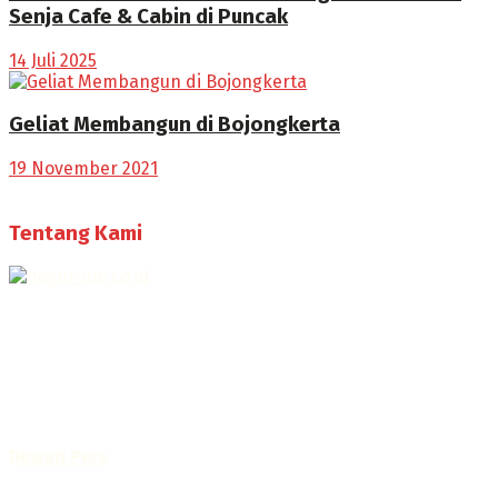
Senja Cafe & Cabin di Puncak
14 Juli 2025
Geliat Membangun di Bojongkerta
19 November 2021
Tentang Kami
Selamat Datang di Bogorone.co.id,
Portal Berita yang dikelola oleh PT BOGOR ONE NET MEDIA
- SK Kemenkumham RI
No. AHU-0072.AH.01.02.TAHUN 2016
Telah diverifikasi oleh
Dewan Pers
Sertifikat Nomor
1422/DP-Verifikasi/K/X/2025