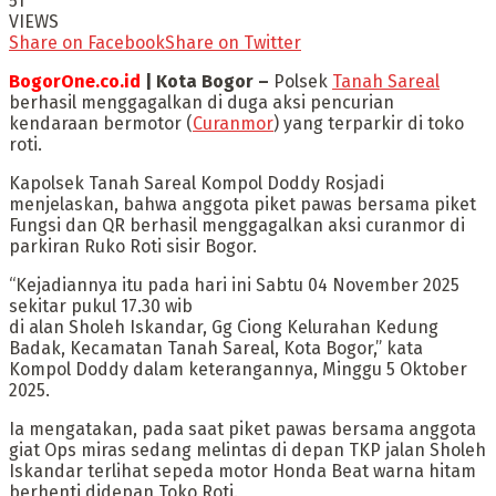
51
VIEWS
Share on Facebook
Share on Twitter
BogorOne.co.id
| Kota Bogor –
Polsek
Tanah Sareal
berhasil menggagalkan di duga aksi pencurian
kendaraan bermotor (
Curanmor
) yang terparkir di toko
roti.
Kapolsek Tanah Sareal Kompol Doddy Rosjadi
menjelaskan, bahwa anggota piket pawas bersama piket
Fungsi dan QR berhasil menggagalkan aksi curanmor di
parkiran Ruko Roti sisir Bogor.
“Kejadiannya itu pada hari ini Sabtu 04 November 2025
sekitar pukul 17.30 wib
di alan Sholeh Iskandar, Gg Ciong Kelurahan Kedung
Badak, Kecamatan Tanah Sareal, Kota Bogor,” kata
Kompol Doddy dalam keterangannya, Minggu 5 Oktober
2025.
Ia mengatakan, pada saat piket pawas bersama anggota
giat Ops miras sedang melintas di depan TKP jalan Sholeh
Iskandar terlihat sepeda motor Honda Beat warna hitam
berhenti didepan Toko Roti.