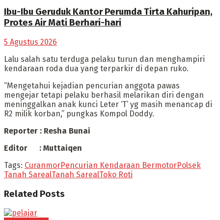
Ibu-Ibu Geruduk Kantor Perumda Tirta Kahuripan,
Protes Air Mati Berhari-hari
5 Agustus 2026
Lalu salah satu terduga pelaku turun dan menghampiri
kendaraan roda dua yang terparkir di depan ruko.
“Mengetahui kejadian pencurian anggota pawas
mengejar tetapi pelaku berhasil melarikan diri dengan
meninggalkan anak kunci Leter ‘T’ yg masih menancap di
R2 milik korban,” pungkas Kompol Doddy.
Reporter : Resha Bunai
Editor : Muttaiqen
Tags:
Curanmor
Pencurian Kendaraan Bermotor
Polsek
Tanah Sareal
Tanah Sareal
Toko Roti
Related
Posts