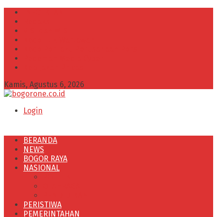
INFO IKLAN
Redaksi
VISI dan MISI
Kode Etik Wartawan
Kode Perilaku Perusahaan Pers
Pedoman Media Cyber
Kebijakan Privasi
Kamis, Agustus 6, 2026
Login
BERANDA
NEWS
BOGOR RAYA
NASIONAL
POLITIK
OLAHRAGA
PENDIDIKAN
PERISTIWA
PEMERINTAHAN