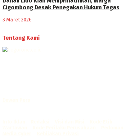
Danau Lido Kian Memprihatinkan, Warga
Cigombong Desak Penegakan Hukum Tegas
3 Maret 2026
Tentang Kami
Selamat Datang di Bogorone.co.id,
Portal Berita yang dikelola oleh PT BOGOR ONE NET MEDIA
- SK Kemenkumham RI
No. AHU-0072.AH.01.02.TAHUN 2016
Telah diverifikasi oleh
Dewan Pers
Sertifikat Nomor
1422/DP-Verifikasi/K/X/2025
Info Iklan
–
Redaksi
–
Visi dan Misi
–
Kode Etik
Wartawan
–
Kode Perilaku Perusahaan
–
Pedoman
Media Cyber
–
Kebijakan Privasi