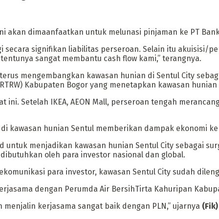
n ini akan dimaanfaatkan untuk melunasi pinjaman ke PT Bank
 secara signifikan liabilitas perseroan. Selain itu akuisisi/
 tentunya sangat membantu cash flow kami,” terangnya.
erus mengembangkan kawasan hunian di Sentul City sebagai 
RW) Kabupaten Bogor yang menetapkan kawasan hunian Sentu
t ini. Setelah IKEA, AEON Mall, perseroan tengah meranca
sar di kawasan hunian Sentul memberikan dampak ekonomi ke
kad untuk menjadikan kawasan hunian Sentul City sebagai sur
ibutuhkan oleh para investor nasional dan global.
omunikasi para investor, kawasan Sentul City sudah dilengka
ekerjasama dengan Perumda Air BersihTirta Kahuripan Kabup
ah menjalin kerjasama sangat baik dengan PLN,” ujarnya
(Fik)