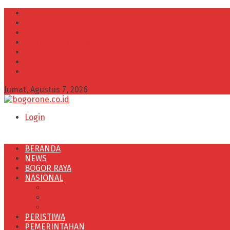
INFO IKLAN
Redaksi
VISI dan MISI
Kode Etik Wartawan
Kode Perilaku Perusahaan Pers
Pedoman Media Cyber
Kebijakan Privasi
Jumat, Agustus 7, 2026
Login
BERANDA
NEWS
BOGOR RAYA
NASIONAL
POLITIK
OLAHRAGA
PENDIDIKAN
PERISTIWA
PEMERINTAHAN