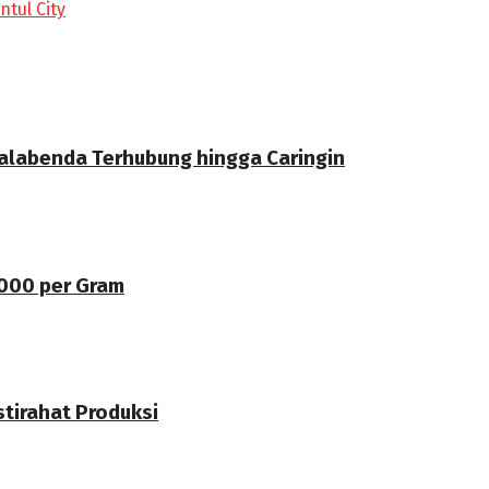
ntul City
labenda Terhubung hingga Caringin
.000 per Gram
stirahat Produksi