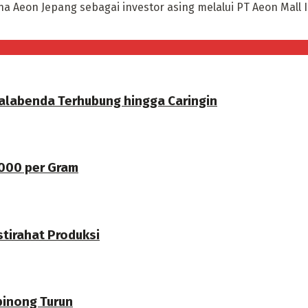
ena Aeon Jepang sebagai investor asing melalui PT Aeon Mall 
labenda Terhubung hingga Caringin
.000 per Gram
stirahat Produksi
binong Turun