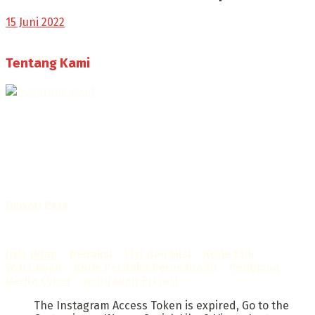
15 Juni 2022
Tentang Kami
Selamat Datang di Bogorone.co.id,
Portal Berita yang dikelola oleh PT BOGOR ONE NET MEDIA
- SK Kemenkumham RI
No. AHU-0072.AH.01.02.TAHUN 2016
Telah diverifikasi oleh
Dewan Pers
Sertifikat Nomor
1422/DP-Verifikasi/K/X/2025
Info Iklan
–
Redaksi
–
Visi dan Misi
–
Kode Etik
Wartawan
–
Kode Perilaku Perusahaan
–
Pedoman
Media Cyber
–
Kebijakan Privasi
The Instagram Access Token is expired, Go to the