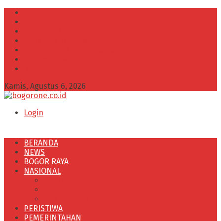
INFO IKLAN
Redaksi
VISI dan MISI
Kode Etik Wartawan
Kode Perilaku Perusahaan Pers
Pedoman Media Cyber
Kebijakan Privasi
Kamis, Agustus 6, 2026
Login
BERANDA
NEWS
BOGOR RAYA
NASIONAL
POLITIK
OLAHRAGA
PENDIDIKAN
PERISTIWA
PEMERINTAHAN