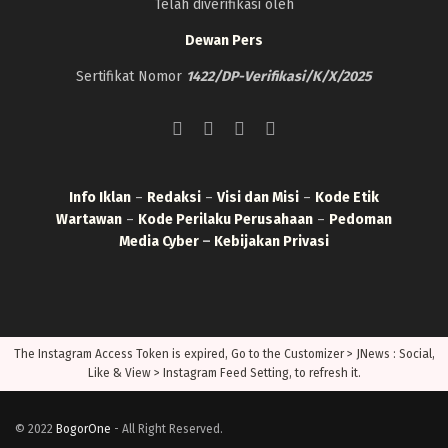
Telah diverifikasi oleh
Dewan Pers
Sertifikat Nomor
1422/DP-Verifikasi/K/X/2025
Info Iklan
–
Redaksi
–
Visi dan Misi
–
Kode Etik
Wartawan
–
Kode Perilaku Perusahaan
–
Pedoman
Media Cyber
–
Kebijakan Privasi
The Instagram Access Token is expired, Go to the Customizer > JNews : Social,
Like & View > Instagram Feed Setting, to refresh it.
© 2022
BogorOne
- All Right Reserved.