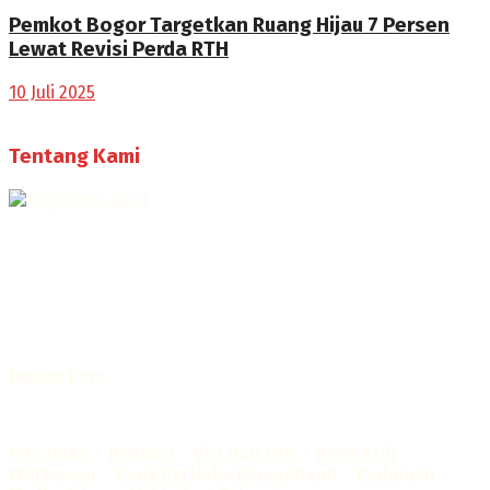
Pemkot Bogor Targetkan Ruang Hijau 7 Persen
Lewat Revisi Perda RTH
10 Juli 2025
Tentang Kami
Selamat Datang di Bogorone.co.id,
Portal Berita yang dikelola oleh PT BOGOR ONE NET MEDIA
- SK Kemenkumham RI
No. AHU-0072.AH.01.02.TAHUN 2016
Telah diverifikasi oleh
Dewan Pers
Sertifikat Nomor
1422/DP-Verifikasi/K/X/2025
Info Iklan
–
Redaksi
–
Visi dan Misi
–
Kode Etik
Wartawan
–
Kode Perilaku Perusahaan
–
Pedoman