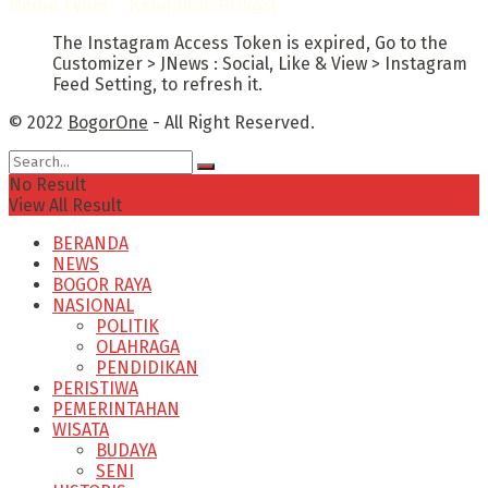
Media Cyber
–
Kebijakan Privasi
The Instagram Access Token is expired, Go to the
Customizer > JNews : Social, Like & View > Instagram
Feed Setting, to refresh it.
© 2022
BogorOne
- All Right Reserved.
No Result
View All Result
BERANDA
NEWS
BOGOR RAYA
NASIONAL
POLITIK
OLAHRAGA
PENDIDIKAN
PERISTIWA
PEMERINTAHAN
WISATA
BUDAYA
SENI