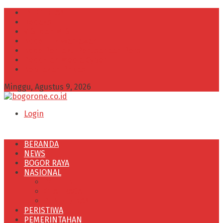
INFO IKLAN
Redaksi
VISI dan MISI
Kode Etik Wartawan
Kode Perilaku Perusahaan Pers
Pedoman Media Cyber
Kebijakan Privasi
Minggu, Agustus 9, 2026
Login
BERANDA
NEWS
BOGOR RAYA
NASIONAL
POLITIK
OLAHRAGA
PENDIDIKAN
PERISTIWA
PEMERINTAHAN