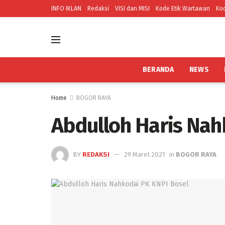
INFO IKLAN
Redaksi
VISI dan MISI
Kode Etik Wartawan
Kod
BERANDA
NEWS
Home
BOGOR RAYA
Abdulloh Haris Nah
BY
REDAKSI
29 Maret 2021
in
BOGOR RAYA