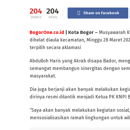
204
204
Share on Facebook
SHARES
VIEWS
BogorOne.co.id
| Kota Bogor –
Musyawarah Ke
dihelat diaula kecamatan, Minggu 28 Maret 20
terpilih secara aklamasi
Abdulloh Haris yang Akrab disapa Bador, m
semangat membangun sinergitas dengan semua
masyarakat.
Dia juga berjanji akan banyak melakukan kegi
dirinya resmi dilantik menjadi Ketua PK KNPI 
“Saya akan banyak melakukan kegiatan sosia
mensosialisasikan ramah lingkungan untuk wil