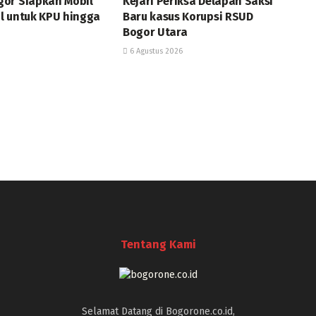
or Siapkan Mobil
Kejari Periksa Delapan Saksi
l untuk KPU hingga
Baru kasus Korupsi RSUD
Bogor Utara
6 Agustus 2026
Tentang Kami
Selamat Datang di Bogorone.co.id,