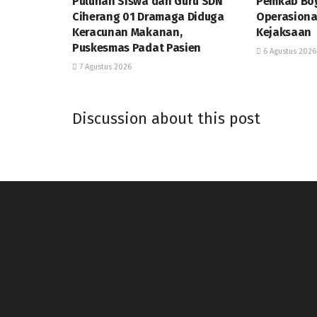
Puluhan Siswa dan Guru SDN
Pemkab Bog
Ciherang 01 Dramaga Diduga
Operasiona
Keracunan Makanan,
Kejaksaan
Puskesmas Padat Pasien
6 Agustus 2026
7 Agustus 2026
Discussion about this post