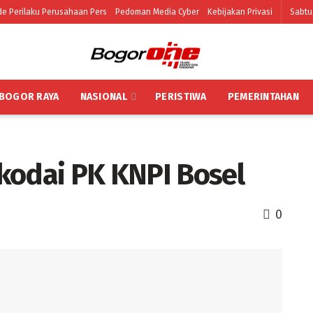
e Perilaku Perusahaan Pers
Pedoman Media Cyber
Kebijakan Privasi
Sabtu
BOGOR RAYA
NASIONAL
PERISTIWA
PEMERINTAHAN
kodai PK KNPI Bosel
0