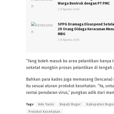
Warga Bentrok dengan PT PMC
8 Agustus 2026
SPPG Dramaga Disuspend Setel
29 Orang Diduga Keracunan Men
MBG
8 Agustus 2026
“Yang boleh masuk ke area pelantikan hanya ist
seketat mungkin proses pelantikan di tengah 
Bahkan para kades juga memasang (lencana) se
itu sesuai aturan protokol kesehatan. “Ya, un
rantai penularan virus,” pungkas adik dari ma
Tags:
Ade Yasin
Bupati Bogor
Kabupaten Bogo
Protokol Kesehatan