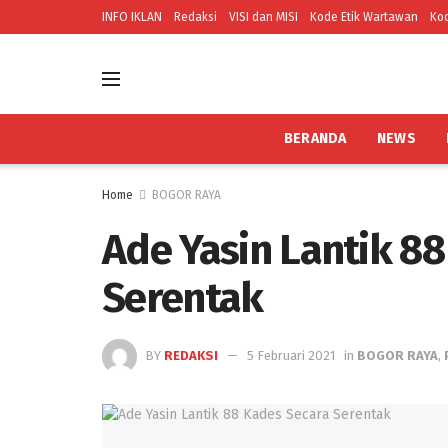
INFO IKLAN
Redaksi
VISI dan MISI
Kode Etik Wartawan
Kod
BERANDA
NEWS
Home
BOGOR RAYA
Ade Yasin Lantik 8
Serentak
BY
REDAKSI
5 Februari 2021
in
BOGOR RAYA
,