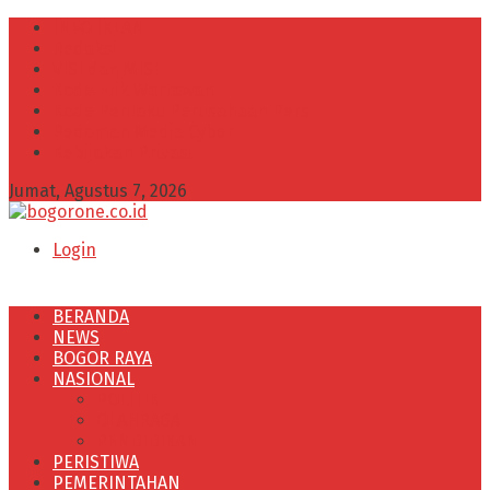
INFO IKLAN
Redaksi
VISI dan MISI
Kode Etik Wartawan
Kode Perilaku Perusahaan Pers
Pedoman Media Cyber
Kebijakan Privasi
Jumat, Agustus 7, 2026
Login
BERANDA
NEWS
BOGOR RAYA
NASIONAL
POLITIK
OLAHRAGA
PENDIDIKAN
PERISTIWA
PEMERINTAHAN