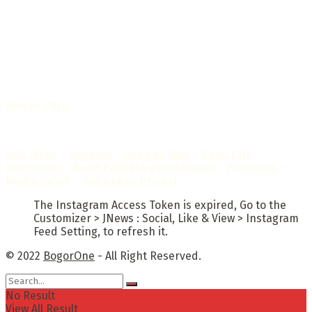
Selamat Datang di Bogorone.co.id,
Portal Berita yang dikelola oleh PT BOGOR ONE NET MEDIA
- SK Kemenkumham RI
No. AHU-0072.AH.01.02.TAHUN 2016
Telah diverifikasi oleh
Dewan Pers
Sertifikat Nomor
1422/DP-Verifikasi/K/X/2025
Info Iklan
–
Redaksi
–
Visi dan Misi
–
Kode Etik
Wartawan
–
Kode Perilaku Perusahaan
–
Pedoman
Media Cyber
–
Kebijakan Privasi
The Instagram Access Token is expired, Go to the
Customizer > JNews : Social, Like & View > Instagram
Feed Setting, to refresh it.
© 2022
BogorOne
- All Right Reserved.
No Result
View All Result