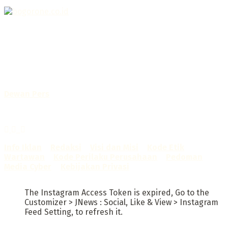
Selamat Datang di Bogorone.co.id,
Portal Berita yang dikelola oleh PT BOGOR ONE NET MEDIA
- SK Kemenkumham RI
No. AHU-0072.AH.01.02.TAHUN 2016
Telah diverifikasi oleh
Dewan Pers
Sertifikat Nomor
1422/DP-Verifikasi/K/X/2025
Info Iklan
–
Redaksi
–
Visi dan Misi
–
Kode Etik
Wartawan
–
Kode Perilaku Perusahaan
–
Pedoman
Media Cyber
–
Kebijakan Privasi
The Instagram Access Token is expired, Go to the
Customizer > JNews : Social, Like & View > Instagram
Feed Setting, to refresh it.