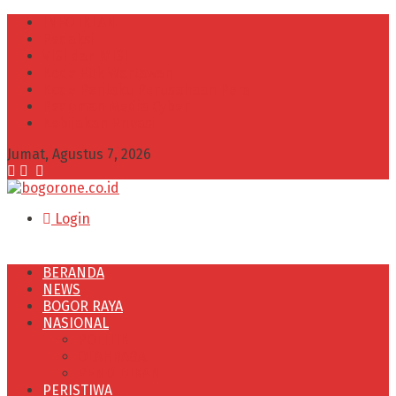
INFO IKLAN
Redaksi
VISI dan MISI
Kode Etik Wartawan
Kode Perilaku Perusahaan Pers
Pedoman Media Cyber
Kebijakan Privasi
Jumat, Agustus 7, 2026
Login
BERANDA
NEWS
BOGOR RAYA
NASIONAL
POLITIK
OLAHRAGA
PENDIDIKAN
PERISTIWA