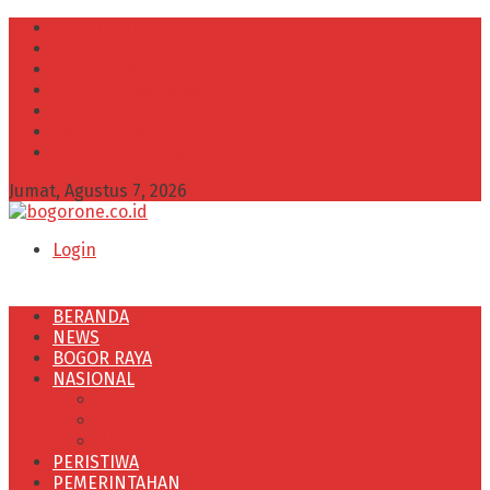
INFO IKLAN
Redaksi
VISI dan MISI
Kode Etik Wartawan
Kode Perilaku Perusahaan Pers
Pedoman Media Cyber
Kebijakan Privasi
Jumat, Agustus 7, 2026
Login
BERANDA
NEWS
BOGOR RAYA
NASIONAL
POLITIK
OLAHRAGA
PENDIDIKAN
PERISTIWA
PEMERINTAHAN