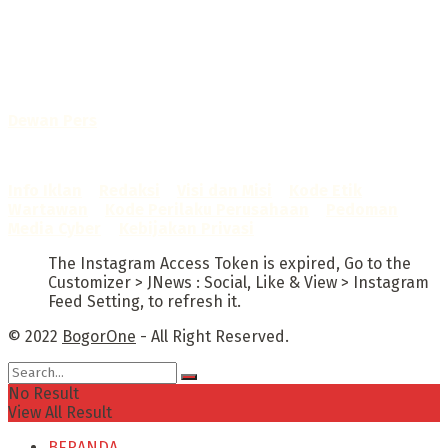
Portal Berita yang dikelola oleh PT BOGOR ONE NET MEDIA
- SK Kemenkumham RI
No. AHU-0072.AH.01.02.TAHUN 2016
Telah diverifikasi oleh
Dewan Pers
Sertifikat Nomor
1422/DP-Verifikasi/K/X/2025
Info Iklan
–
Redaksi
–
Visi dan Misi
–
Kode Etik
Wartawan
–
Kode Perilaku Perusahaan
–
Pedoman
Media Cyber
–
Kebijakan Privasi
The Instagram Access Token is expired, Go to the
Customizer > JNews : Social, Like & View > Instagram
Feed Setting, to refresh it.
© 2022
BogorOne
- All Right Reserved.
No Result
View All Result
BERANDA