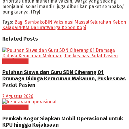
prioritas untuk menerima vaksin, warga yang sedang
menjalani isolasi mandiri juga diberikan paket sembako,”
pungkasnya.
(Fry)
Tags:
Bagi Sembako
BIN Vaksinasi Massal
Kelurahan Kebon
Kalapa
PPKM Darurat
Warga Kebon Kopi
Related
Posts
BOGOR RAYA
Puluhan Siswa dan Guru SDN Ciherang 01
Dramaga Diduga Keracunan Makanan, Puskesmas
Padat Pasien
7 Agustus 2026
BOGOR RAYA
Pemkab Bogor Siapkan Mobil Operasional untuk
KPU hingga Kejaksaan