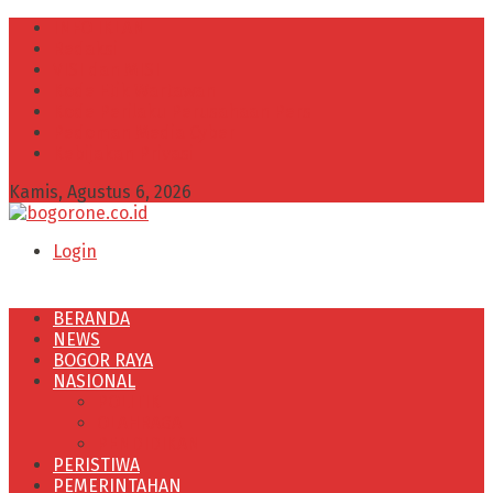
INFO IKLAN
Redaksi
VISI dan MISI
Kode Etik Wartawan
Kode Perilaku Perusahaan Pers
Pedoman Media Cyber
Kebijakan Privasi
Kamis, Agustus 6, 2026
Login
BERANDA
NEWS
BOGOR RAYA
NASIONAL
POLITIK
OLAHRAGA
PENDIDIKAN
PERISTIWA
PEMERINTAHAN