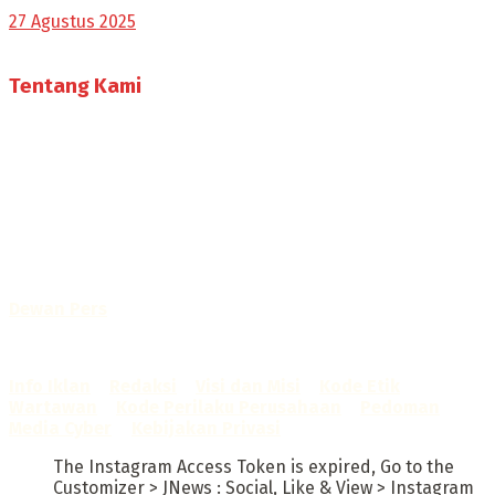
27 Agustus 2025
Tentang Kami
Selamat Datang di Bogorone.co.id,
Portal Berita yang dikelola oleh PT BOGOR ONE NET MEDIA
- SK Kemenkumham RI
No. AHU-0072.AH.01.02.TAHUN 2016
Telah diverifikasi oleh
Dewan Pers
Sertifikat Nomor
1422/DP-Verifikasi/K/X/2025
Info Iklan
–
Redaksi
–
Visi dan Misi
–
Kode Etik
Wartawan
–
Kode Perilaku Perusahaan
–
Pedoman
Media Cyber
–
Kebijakan Privasi
The Instagram Access Token is expired, Go to the
Customizer > JNews : Social, Like & View > Instagram