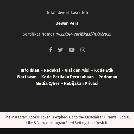
Telah diverifikasi oleh
Dewan Pers
Sertifikat Nomor
1422/DP-Verifikasi/K/X/2025
Info Iklan
–
Redaksi
–
Visi dan Misi
–
Kode Etik
Wartawan
–
Kode Perilaku Perusahaan
–
Pedoman
Media Cyber
–
Kebijakan Privasi
The Instagram Access Token is expired, Go to the Customizer > JNews : Social,
Like & View > Instagram Feed Setting, to refresh it.