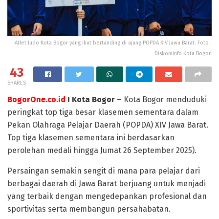
Atlet Judo Kota Bogor yang ikut bertanding di ajang POPDA XIV Jawa Barat. Foto ;
Diskominfo Kota Bogor.
43
SHARES
BogorOne.co.id
I Kota Bogor –
Kota Bogor menduduki
peringkat top tiga besar klasemen sementara dalam
Pekan Olahraga Pelajar Daerah (POPDA) XIV Jawa Barat.
Top tiga klasemen sementara ini berdasarkan
perolehan medali hingga Jumat 26 September 2025).
Persaingan semakin sengit di mana para pelajar dari
berbagai daerah di Jawa Barat berjuang untuk menjadi
yang terbaik dengan mengedepankan profesional dan
sportivitas serta membangun persahabatan.