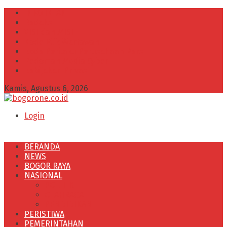
INFO IKLAN
Redaksi
VISI dan MISI
Kode Etik Wartawan
Kode Perilaku Perusahaan Pers
Pedoman Media Cyber
Kebijakan Privasi
Kamis, Agustus 6, 2026
Login
BERANDA
NEWS
BOGOR RAYA
NASIONAL
POLITIK
OLAHRAGA
PENDIDIKAN
PERISTIWA
PEMERINTAHAN