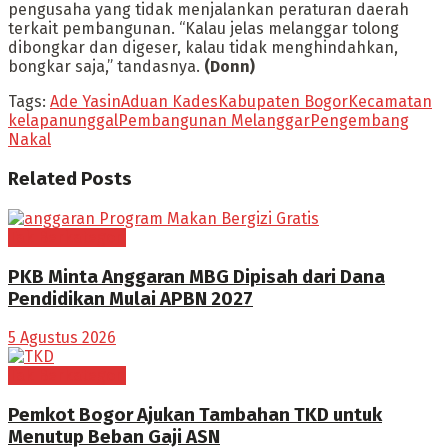
pengusaha yang tidak menjalankan peraturan daerah
terkait pembangunan. “Kalau jelas melanggar tolong
dibongkar dan digeser, kalau tidak menghindahkan,
bongkar saja,” tandasnya.
(Donn)
Tags:
Ade Yasin
Aduan Kades
Kabupaten Bogor
Kecamatan
kelapanunggal
Pembangunan Melanggar
Pengembang
Nakal
Related
Posts
Tak Berkategori
PKB Minta Anggaran MBG Dipisah dari Dana
Pendidikan Mulai APBN 2027
5 Agustus 2026
Tak Berkategori
Pemkot Bogor Ajukan Tambahan TKD untuk
Menutup Beban Gaji ASN