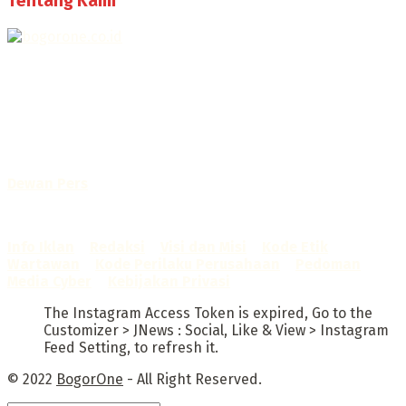
Tentang Kami
Selamat Datang di Bogorone.co.id,
Portal Berita yang dikelola oleh PT BOGOR ONE NET MEDIA
- SK Kemenkumham RI
No. AHU-0072.AH.01.02.TAHUN 2016
Telah diverifikasi oleh
Dewan Pers
Sertifikat Nomor
1422/DP-Verifikasi/K/X/2025
Info Iklan
–
Redaksi
–
Visi dan Misi
–
Kode Etik
Wartawan
–
Kode Perilaku Perusahaan
–
Pedoman
Media Cyber
–
Kebijakan Privasi
The Instagram Access Token is expired, Go to the
Customizer > JNews : Social, Like & View > Instagram
Feed Setting, to refresh it.
© 2022
BogorOne
- All Right Reserved.