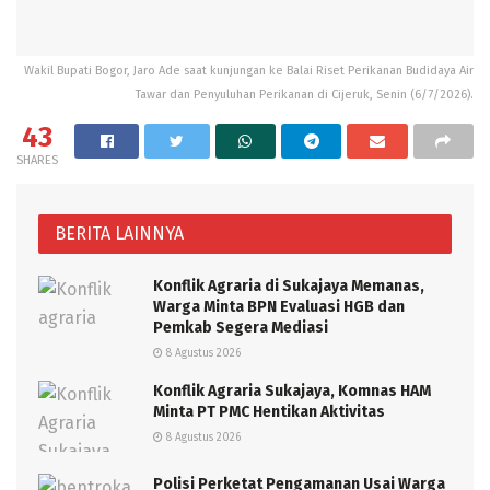
Wakil Bupati Bogor, Jaro Ade saat kunjungan ke Balai Riset Perikanan Budidaya Air
Tawar dan Penyuluhan Perikanan di Cijeruk, Senin (6/7/2026).
43
SHARES
BERITA LAINNYA
Konflik Agraria di Sukajaya Memanas,
Warga Minta BPN Evaluasi HGB dan
Pemkab Segera Mediasi
8 Agustus 2026
Konflik Agraria Sukajaya, Komnas HAM
Minta PT PMC Hentikan Aktivitas
8 Agustus 2026
Polisi Perketat Pengamanan Usai Warga