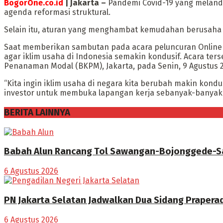
BogorOne.co.id
| Jakarta –
Pandemi Covid-19 yang melanda
agenda reformasi struktural.
Selain itu, aturan yang menghambat kemudahan berusaha j
Saat memberikan sambutan pada acara peluncuran Online S
agar iklim usaha di Indonesia semakin kondusif. Acara te
Penanaman Modal (BKPM), Jakarta, pada Senin, 9 Agustus 2
“Kita ingin iklim usaha di negara kita berubah makin ko
investor untuk membuka lapangan kerja sebanyak-banyakn
BERITA LAINNYA
Babah Alun Rancang Tol Sawangan-Bojonggede-Sa
6 Agustus 2026
PN Jakarta Selatan Jadwalkan Dua Sidang Praperad
6 Agustus 2026