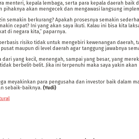
 menteri, kepala lembaga, serta para kepala daerah baik d
n pihaknya akan mengecek dan mengawasi langsung impleme
zin semakin berkurang? Apakah prosesnya semakin sederha
n cepat? Ini yang akan saya ikuti. Kalau ini bisa kita laksa
at di negara kita,” paparnya.
rbasis risiko tidak untuk mengebiri kewenangan daerah, t
l pusat maupun di level daerah agar tanggung jawabnya sema
a dari yang kecil, menengah, sampai yang besar, yang mer
dak berbelit-belit. Jika ini terpenuhi maka saya yakin ak
juga meyakinkan para pengusaha dan investor baik dalam m
n sebaik-baiknya.
(Yudi)
tural