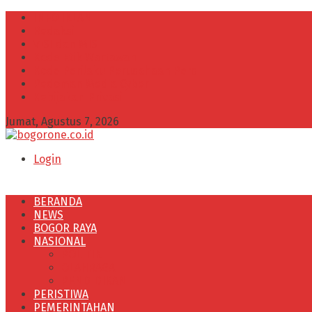
INFO IKLAN
Redaksi
VISI dan MISI
Kode Etik Wartawan
Kode Perilaku Perusahaan Pers
Pedoman Media Cyber
Kebijakan Privasi
Jumat, Agustus 7, 2026
Login
BERANDA
NEWS
BOGOR RAYA
NASIONAL
POLITIK
OLAHRAGA
PENDIDIKAN
PERISTIWA
PEMERINTAHAN