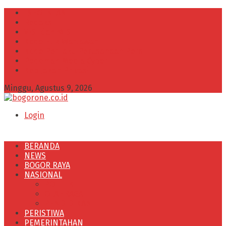
INFO IKLAN
Redaksi
VISI dan MISI
Kode Etik Wartawan
Kode Perilaku Perusahaan Pers
Pedoman Media Cyber
Kebijakan Privasi
Minggu, Agustus 9, 2026
Login
BERANDA
NEWS
BOGOR RAYA
NASIONAL
POLITIK
OLAHRAGA
PENDIDIKAN
PERISTIWA
PEMERINTAHAN