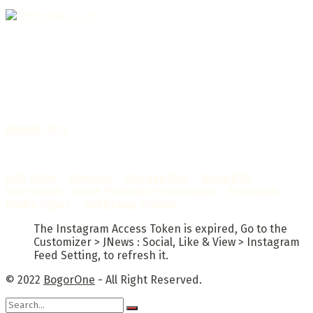
Selamat Datang di Bogorone.co.id,
Portal Berita yang dikelola oleh PT BOGOR ONE NET MEDIA
- SK Kemenkumham RI
No. AHU-0072.AH.01.02.TAHUN 2016
Telah diverifikasi oleh
Dewan Pers
Sertifikat Nomor
1422/DP-Verifikasi/K/X/2025
Info Iklan
–
Redaksi
–
Visi dan Misi
–
Kode Etik
Wartawan
–
Kode Perilaku Perusahaan
–
Pedoman
Media Cyber
–
Kebijakan Privasi
The Instagram Access Token is expired, Go to the
Customizer > JNews : Social, Like & View > Instagram
Feed Setting, to refresh it.
© 2022
BogorOne
- All Right Reserved.