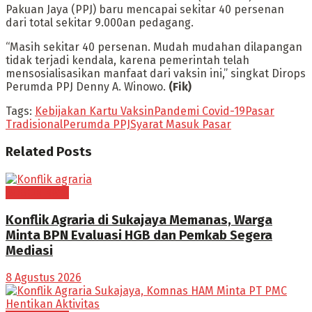
Pakuan Jaya (PPJ) baru mencapai sekitar 40 persenan
dari total sekitar 9.000an pedagang.
“Masih sekitar 40 persenan. Mudah mudahan dilapangan
tidak terjadi kendala, karena pemerintah telah
mensosialisasikan manfaat dari vaksin ini,” singkat Dirops
Perumda PPJ Denny A. Winowo.
(Fik)
Tags:
Kebijakan Kartu Vaksin
Pandemi Covid-19
Pasar
Tradisional
Perumda PPJ
Syarat Masuk Pasar
Related
Posts
BOGOR RAYA
Konflik Agraria di Sukajaya Memanas, Warga
Minta BPN Evaluasi HGB dan Pemkab Segera
Mediasi
8 Agustus 2026