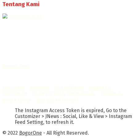
Tentang Kami
Selamat Datang di Bogorone.co.id,
Portal Berita yang dikelola oleh PT BOGOR ONE NET MEDIA
- SK Kemenkumham RI
No. AHU-0072.AH.01.02.TAHUN 2016
Telah diverifikasi oleh
Dewan Pers
Sertifikat Nomor
1422/DP-Verifikasi/K/X/2025
Info Iklan
–
Redaksi
–
Visi dan Misi
–
Kode Etik
Wartawan
–
Kode Perilaku Perusahaan
–
Pedoman
Media Cyber
–
Kebijakan Privasi
The Instagram Access Token is expired, Go to the
Customizer > JNews : Social, Like & View > Instagram
Feed Setting, to refresh it.
© 2022
BogorOne
- All Right Reserved.