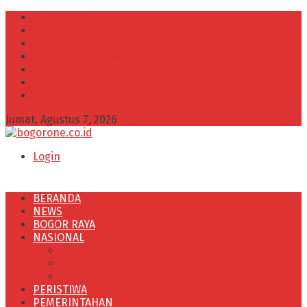
INFO IKLAN
Redaksi
VISI dan MISI
Kode Etik Wartawan
Kode Perilaku Perusahaan Pers
Pedoman Media Cyber
Kebijakan Privasi
Jumat, Agustus 7, 2026
Login
BERANDA
NEWS
BOGOR RAYA
NASIONAL
POLITIK
OLAHRAGA
PENDIDIKAN
PERISTIWA
PEMERINTAHAN