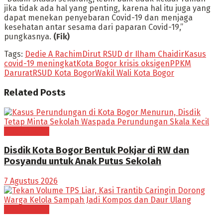
jika tidak ada hal yang penting, karena hal itu juga yang
dapat menekan penyebaran Covid-19 dan menjaga
kesehatan antar sesama dari paparan Covid-19,”
pungkasnya.
(Fik)
Tags:
Dedie A Rachim
Dirut RSUD dr Ilham Chaidir
Kasus
covid-19 meningkat
Kota Bogor krisis oksigen
PPKM
Darurat
RSUD Kota Bogor
Wakil Wali Kota Bogor
Related
Posts
BOGOR RAYA
Disdik Kota Bogor Bentuk Pokjar di RW dan
Posyandu untuk Anak Putus Sekolah
7 Agustus 2026
BOGOR RAYA