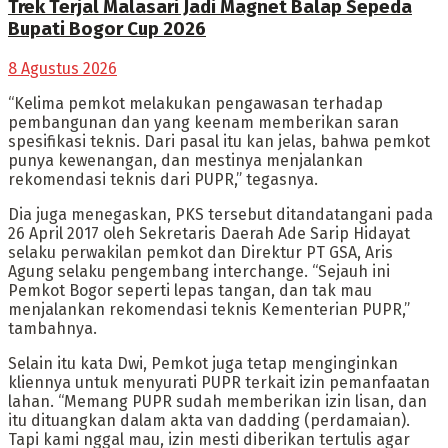
Trek Terjal Malasari Jadi Magnet Balap Sepeda
Bupati Bogor Cup 2026
8 Agustus 2026
“Kelima pemkot melakukan pengawasan terhadap
pembangunan dan yang keenam memberikan saran
spesifikasi teknis. Dari pasal itu kan jelas, bahwa pemkot
punya kewenangan, dan mestinya menjalankan
rekomendasi teknis dari PUPR,” tegasnya.
Dia juga menegaskan, PKS tersebut ditandatangani pada
26 April 2017 oleh Sekretaris Daerah Ade Sarip Hidayat
selaku perwakilan pemkot dan Direktur PT GSA, Aris
Agung selaku pengembang interchange. “Sejauh ini
Pemkot Bogor seperti lepas tangan, dan tak mau
menjalankan rekomendasi teknis Kementerian PUPR,”
tambahnya.
Selain itu kata Dwi, Pemkot juga tetap menginginkan
kliennya untuk menyurati PUPR terkait izin pemanfaatan
lahan. “Memang PUPR sudah memberikan izin lisan, dan
itu dituangkan dalam akta van dadding (perdamaian).
Tapi kami nggal mau, izin mesti diberikan tertulis agar