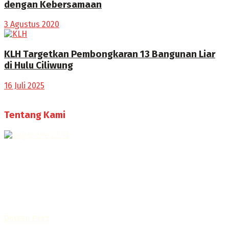
dengan Kebersamaan
3 Agustus 2020
KLH Targetkan Pembongkaran 13 Bangunan Liar
di Hulu Ciliwung
16 Juli 2025
Tentang Kami
Selamat Datang di Bogorone.co.id,
Portal Berita yang dikelola oleh PT BOGOR ONE NET MEDIA
- SK Kemenkumham RI
No. AHU-0072.AH.01.02.TAHUN 2016
Telah diverifikasi oleh
Dewan Pers