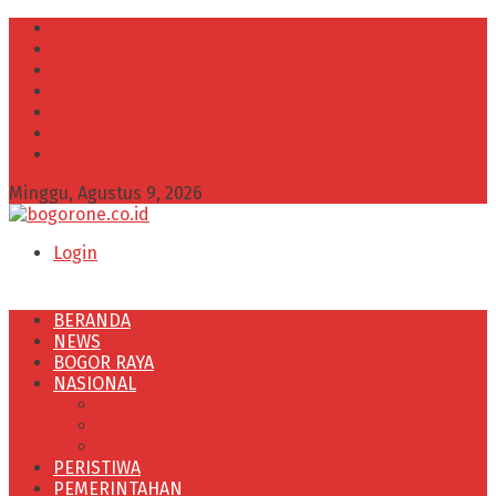
INFO IKLAN
Redaksi
VISI dan MISI
Kode Etik Wartawan
Kode Perilaku Perusahaan Pers
Pedoman Media Cyber
Kebijakan Privasi
Minggu, Agustus 9, 2026
Login
BERANDA
NEWS
BOGOR RAYA
NASIONAL
POLITIK
OLAHRAGA
PENDIDIKAN
PERISTIWA
PEMERINTAHAN