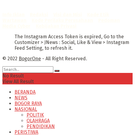
Sertifikat Nomor
1422/DP-Verifikasi/K/X/2025
Info Iklan
–
Redaksi
–
Visi dan Misi
–
Kode Etik
Wartawan
–
Kode Perilaku Perusahaan
–
Pedoman
Media Cyber
–
Kebijakan Privasi
The Instagram Access Token is expired, Go to the
Customizer > JNews : Social, Like & View > Instagram
Feed Setting, to refresh it.
© 2022
BogorOne
- All Right Reserved.
No Result
View All Result
BERANDA
NEWS
BOGOR RAYA
NASIONAL
POLITIK
OLAHRAGA
PENDIDIKAN
PERISTIWA