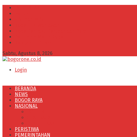
INFO IKLAN
Redaksi
VISI dan MISI
Kode Etik Wartawan
Kode Perilaku Perusahaan Pers
Pedoman Media Cyber
Kebijakan Privasi
Sabtu, Agustus 8, 2026
Login
BERANDA
NEWS
BOGOR RAYA
NASIONAL
POLITIK
OLAHRAGA
PENDIDIKAN
PERISTIWA
PEMERINTAHAN