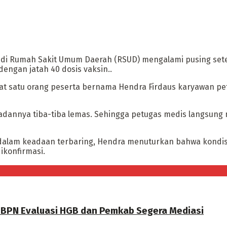
i Rumah Sakit Umum Daerah (RSUD) mengalami pusing setelah
engan jatah 40 dosis vaksin..
apat satu orang peserta bernama Hendra Firdaus karyawan 
badannya tiba-tiba lemas. Sehingga petugas medis langsun
lam keadaan terbaring, Hendra menuturkan bahwa kondisi tu
ikonfirmasi.
a BPN Evaluasi HGB dan Pemkab Segera Mediasi