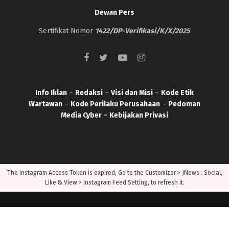
Dewan Pers
Sertifikat Nomor
1422/DP-Verifikasi/K/X/2025
Info Iklan
–
Redaksi
–
Visi dan Misi
–
Kode Etik
Wartawan
–
Kode Perilaku Perusahaan
–
Pedoman
Media Cyber
–
Kebijakan Privasi
The Instagram Access Token is expired, Go to the Customizer > JNews : Social,
Like & View > Instagram Feed Setting, to refresh it.
© 2022
BogorOne
- All Right Reserved.