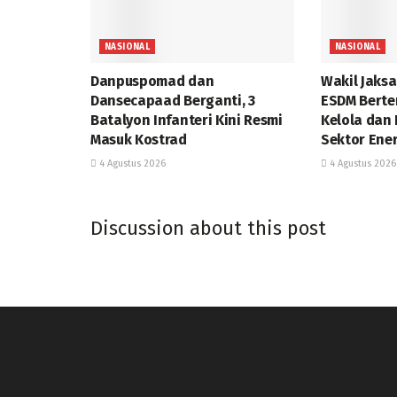
NASIONAL
NASIONAL
Danpuspomad dan
Wakil Jaks
Dansecapaad Berganti, 3
ESDM Berte
Batalyon Infanteri Kini Resmi
Kelola dan
Masuk Kostrad
Sektor Ene
4 Agustus 2026
4 Agustus 2026
Discussion about this post