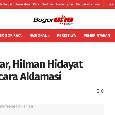
e Perilaku Perusahaan Pers
Pedoman Media Cyber
Kebijakan Privasi
Jumat,
BOGOR RAYA
NASIONAL
PERISTIWA
PEMERINTAHAN
ar, Hilman Hidayat
ecara Aklamasi
0