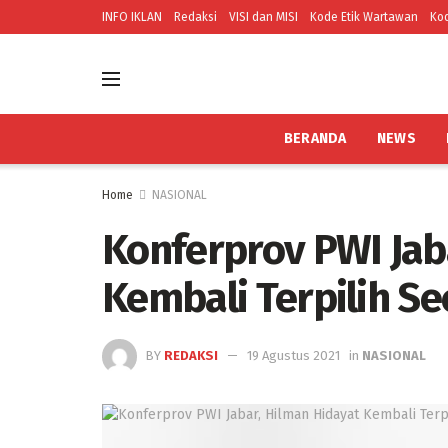
INFO IKLAN
Redaksi
VISI dan MISI
Kode Etik Wartawan
Kod
BERANDA
NEWS
Home
NASIONAL
Konferprov PWI Jab
Kembali Terpilih S
BY
REDAKSI
19 Agustus 2021
in
NASIONAL