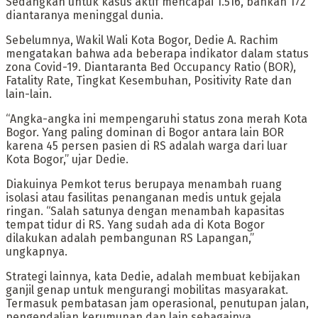
Sedangkan untuk kasus aktif mencapai 1.516, bahkan 172
diantaranya meninggal dunia.
Sebelumnya, Wakil Wali Kota Bogor, Dedie A. Rachim
mengatakan bahwa ada beberapa indikator dalam status
zona Covid-19. Diantaranta Bed Occupancy Ratio (BOR),
Fatality Rate, Tingkat Kesembuhan, Positivity Rate dan
lain-lain.
“Angka-angka ini mempengaruhi status zona merah Kota
Bogor. Yang paling dominan di Bogor antara lain BOR
karena 45 persen pasien di RS adalah warga dari luar
Kota Bogor,” ujar Dedie.
Diakuinya Pemkot terus berupaya menambah ruang
isolasi atau fasilitas penanganan medis untuk gejala
ringan. “Salah satunya dengan menambah kapasitas
tempat tidur di RS. Yang sudah ada di Kota Bogor
dilakukan adalah pembangunan RS Lapangan,”
ungkapnya.
Strategi lainnya, kata Dedie, adalah membuat kebijakan
ganjil genap untuk mengurangi mobilitas masyarakat.
Termasuk pembatasan jam operasional, penutupan jalan,
pengendalian kerumunan dan lain sebagainya.