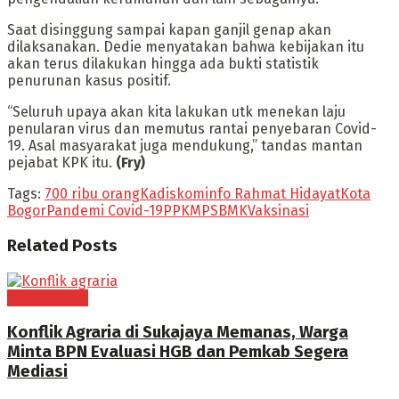
Saat disinggung sampai kapan ganjil genap akan
dilaksanakan. Dedie menyatakan bahwa kebijakan itu
akan terus dilakukan hingga ada bukti statistik
penurunan kasus positif.
“Seluruh upaya akan kita lakukan utk menekan laju
penularan virus dan memutus rantai penyebaran Covid-
19. Asal masyarakat juga mendukung,” tandas mantan
pejabat KPK itu.
(Fry)
Tags:
700 ribu orang
Kadiskominfo Rahmat Hidayat
Kota
Bogor
Pandemi Covid-19
PPKM
PSBMK
Vaksinasi
Related
Posts
BOGOR RAYA
Konflik Agraria di Sukajaya Memanas, Warga
Minta BPN Evaluasi HGB dan Pemkab Segera
Mediasi