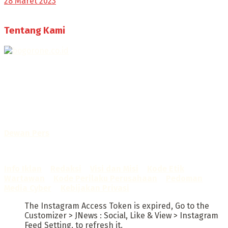
28 Maret 2023
Tentang Kami
Selamat Datang di Bogorone.co.id,
Portal Berita yang dikelola oleh PT BOGOR ONE NET MEDIA
- SK Kemenkumham RI
No. AHU-0072.AH.01.02.TAHUN 2016
Telah diverifikasi oleh
Dewan Pers
Sertifikat Nomor
1422/DP-Verifikasi/K/X/2025
Info Iklan
–
Redaksi
–
Visi dan Misi
–
Kode Etik
Wartawan
–
Kode Perilaku Perusahaan
–
Pedoman
Media Cyber
–
Kebijakan Privasi
The Instagram Access Token is expired, Go to the
Customizer > JNews : Social, Like & View > Instagram
Feed Setting, to refresh it.