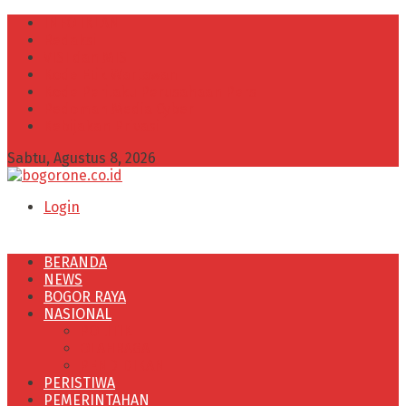
INFO IKLAN
Redaksi
VISI dan MISI
Kode Etik Wartawan
Kode Perilaku Perusahaan Pers
Pedoman Media Cyber
Kebijakan Privasi
Sabtu, Agustus 8, 2026
Login
BERANDA
NEWS
BOGOR RAYA
NASIONAL
POLITIK
OLAHRAGA
PENDIDIKAN
PERISTIWA
PEMERINTAHAN