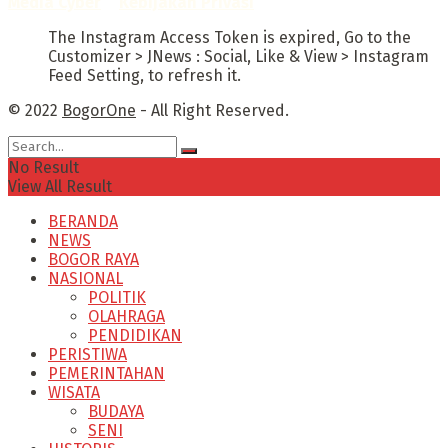
Media Cyber
–
Kebijakan Privasi
The Instagram Access Token is expired, Go to the
Customizer > JNews : Social, Like & View > Instagram
Feed Setting, to refresh it.
© 2022
BogorOne
- All Right Reserved.
No Result
View All Result
BERANDA
NEWS
BOGOR RAYA
NASIONAL
POLITIK
OLAHRAGA
PENDIDIKAN
PERISTIWA
PEMERINTAHAN
WISATA
BUDAYA
SENI