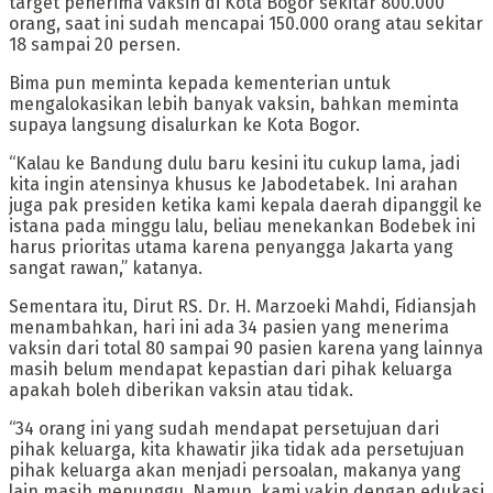
target penerima vaksin di Kota Bogor sekitar 800.000
orang, saat ini sudah mencapai 150.000 orang atau sekitar
18 sampai 20 persen.
Bima pun meminta kepada kementerian untuk
mengalokasikan lebih banyak vaksin, bahkan meminta
supaya langsung disalurkan ke Kota Bogor.
“Kalau ke Bandung dulu baru kesini itu cukup lama, jadi
kita ingin atensinya khusus ke Jabodetabek. Ini arahan
juga pak presiden ketika kami kepala daerah dipanggil ke
istana pada minggu lalu, beliau menekankan Bodebek ini
harus prioritas utama karena penyangga Jakarta yang
sangat rawan,” katanya.
Sementara itu, Dirut RS. Dr. H. Marzoeki Mahdi, Fidiansjah
menambahkan, hari ini ada 34 pasien yang menerima
vaksin dari total 80 sampai 90 pasien karena yang lainnya
masih belum mendapat kepastian dari pihak keluarga
apakah boleh diberikan vaksin atau tidak.
“34 orang ini yang sudah mendapat persetujuan dari
pihak keluarga, kita khawatir jika tidak ada persetujuan
pihak keluarga akan menjadi persoalan, makanya yang
lain masih menunggu. Namun, kami yakin dengan edukasi