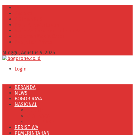
INFO IKLAN
Redaksi
VISI dan MISI
Kode Etik Wartawan
Kode Perilaku Perusahaan Pers
Pedoman Media Cyber
Kebijakan Privasi
Minggu, Agustus 9, 2026
Login
BERANDA
NEWS
BOGOR RAYA
NASIONAL
POLITIK
OLAHRAGA
PENDIDIKAN
PERISTIWA
PEMERINTAHAN