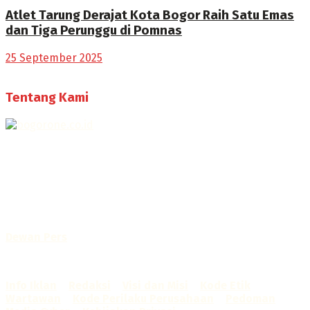
Atlet Tarung Derajat Kota Bogor Raih Satu Emas
dan Tiga Perunggu di Pomnas
25 September 2025
Tentang Kami
Selamat Datang di Bogorone.co.id,
Portal Berita yang dikelola oleh PT BOGOR ONE NET MEDIA
- SK Kemenkumham RI
No. AHU-0072.AH.01.02.TAHUN 2016
Telah diverifikasi oleh
Dewan Pers
Sertifikat Nomor
1422/DP-Verifikasi/K/X/2025
Info Iklan
–
Redaksi
–
Visi dan Misi
–
Kode Etik
Wartawan
–
Kode Perilaku Perusahaan
–
Pedoman