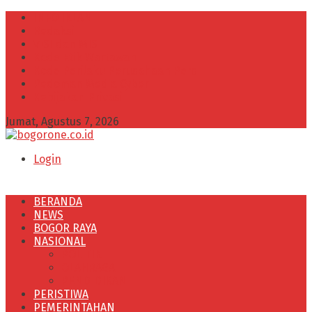
INFO IKLAN
Redaksi
VISI dan MISI
Kode Etik Wartawan
Kode Perilaku Perusahaan Pers
Pedoman Media Cyber
Kebijakan Privasi
Jumat, Agustus 7, 2026
Login
BERANDA
NEWS
BOGOR RAYA
NASIONAL
POLITIK
OLAHRAGA
PENDIDIKAN
PERISTIWA
PEMERINTAHAN