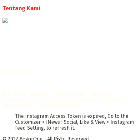
Tentang Kami
Selamat Datang di Bogorone.co.id,
Portal Berita yang dikelola oleh PT BOGOR ONE NET MEDIA
- SK Kemenkumham RI
No. AHU-0072.AH.01.02.TAHUN 2016
Telah diverifikasi oleh
Dewan Pers
Sertifikat Nomor
1422/DP-Verifikasi/K/X/2025
Info Iklan
–
Redaksi
–
Visi dan Misi
–
Kode Etik
Wartawan
–
Kode Perilaku Perusahaan
–
Pedoman
Media Cyber
–
Kebijakan Privasi
The Instagram Access Token is expired, Go to the
Customizer > JNews : Social, Like & View > Instagram
Feed Setting, to refresh it.
© 2022
BogorOne
- All Right Reserved.