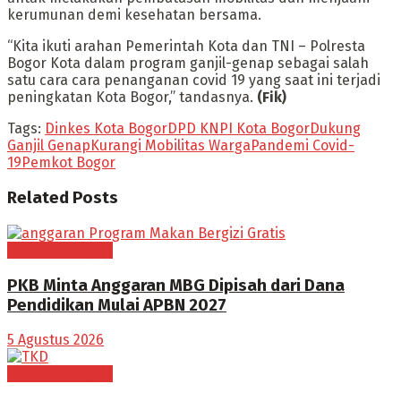
kerumunan demi kesehatan bersama.
“Kita ikuti arahan Pemerintah Kota dan TNI – Polresta
Bogor Kota dalam program ganjil-genap sebagai salah
satu cara cara penanganan covid 19 yang saat ini terjadi
peningkatan Kota Bogor,” tandasnya.
(Fik)
Tags:
Dinkes Kota Bogor
DPD KNPI Kota Bogor
Dukung
Ganjil Genap
Kurangi Mobilitas Warga
Pandemi Covid-
19
Pemkot Bogor
Related
Posts
Tak Berkategori
PKB Minta Anggaran MBG Dipisah dari Dana
Pendidikan Mulai APBN 2027
5 Agustus 2026
Tak Berkategori