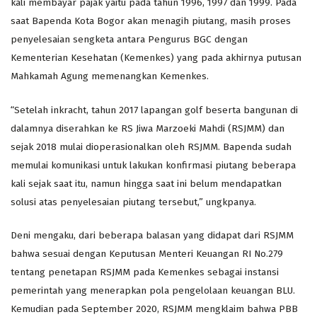
kali membayar pajak yaitu pada tahun 1996, 1997 dan 1999. Pada
saat Bapenda Kota Bogor akan menagih piutang, masih proses
penyelesaian sengketa antara Pengurus BGC dengan
Kementerian Kesehatan (Kemenkes) yang pada akhirnya putusan
Mahkamah Agung memenangkan Kemenkes.
“Setelah inkracht, tahun 2017 lapangan golf beserta bangunan di
dalamnya diserahkan ke RS Jiwa Marzoeki Mahdi (RSJMM) dan
sejak 2018 mulai dioperasionalkan oleh RSJMM. Bapenda sudah
memulai komunikasi untuk lakukan konfirmasi piutang beberapa
kali sejak saat itu, namun hingga saat ini belum mendapatkan
solusi atas penyelesaian piutang tersebut,” ungkpanya.
Deni mengaku, dari beberapa balasan yang didapat dari RSJMM
bahwa sesuai dengan Keputusan Menteri Keuangan RI No.279
tentang penetapan RSJMM pada Kemenkes sebagai instansi
pemerintah yang menerapkan pola pengelolaan keuangan BLU.
Kemudian pada September 2020, RSJMM mengklaim bahwa PBB