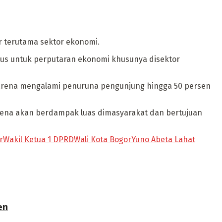
r terutama sektor ekonomi.
gus untuk perputaran ekonomi khusunya disektor
, karena mengalami penuruna pengunjung hingga 50 persen
arena akan berdampak luas dimasyarakat dan bertujuan
r
Wakil Ketua 1 DPRD
Wali Kota Bogor
Yuno Abeta Lahat
en