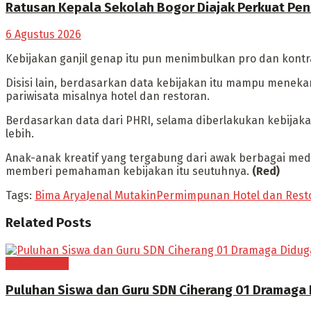
Ratusan Kepala Sekolah Bogor Diajak Perkuat Pen
6 Agustus 2026
Kebijakan ganjil genap itu pun menimbulkan pro dan kont
Disisi lain, berdasarkan data kebijakan itu mampu menek
pariwisata misalnya hotel dan restoran.
Berdasarkan data dari PHRI, selama diberlakukan kebijak
lebih.
Anak-anak kreatif yang tergabung dari awak berbagai medi
memberi pemahaman kebijakan itu seutuhnya.
(Red)
Tags:
Bima Arya
Jenal Mutakin
Permimpunan Hotel dan Rest
Related
Posts
BOGOR RAYA
Puluhan Siswa dan Guru SDN Ciherang 01 Dramaga