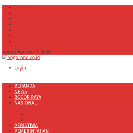
INFO IKLAN
Redaksi
VISI dan MISI
Kode Etik Wartawan
Kode Perilaku Perusahaan Pers
Pedoman Media Cyber
Kebijakan Privasi
Jumat, Agustus 7, 2026
Login
BERANDA
NEWS
BOGOR RAYA
NASIONAL
POLITIK
OLAHRAGA
PENDIDIKAN
PERISTIWA
PEMERINTAHAN