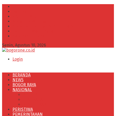
INFO IKLAN
Redaksi
VISI dan MISI
Kode Etik Wartawan
Kode Perilaku Perusahaan Pers
Pedoman Media Cyber
Kebijakan Privasi
Senin, Agustus 10, 2026
Login
BERANDA
NEWS
BOGOR RAYA
NASIONAL
POLITIK
OLAHRAGA
PENDIDIKAN
PERISTIWA
PEMERINTAHAN