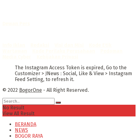
No. AHU-0072.AH.01.02.TAHUN 2016
Telah diverifikasi oleh
Dewan Pers
Sertifikat Nomor
1422/DP-Verifikasi/K/X/2025
Info Iklan
–
Redaksi
–
Visi dan Misi
–
Kode Etik
Wartawan
–
Kode Perilaku Perusahaan
–
Pedoman
Media Cyber
–
Kebijakan Privasi
The Instagram Access Token is expired, Go to the
Customizer > JNews : Social, Like & View > Instagram
Feed Setting, to refresh it.
© 2022
BogorOne
- All Right Reserved.
No Result
View All Result
BERANDA
NEWS
BOGOR RAYA