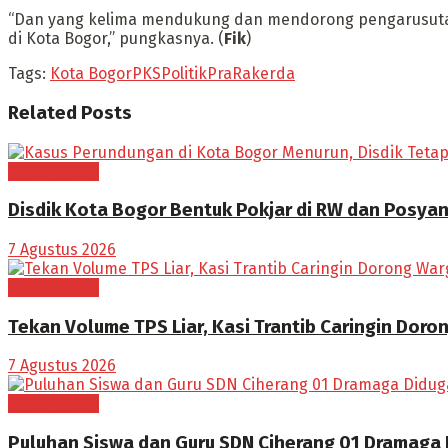
“Dan yang kelima mendukung dan mendorong pengarusut
di Kota Bogor,” pungkasnya. (
Fik
)
Tags:
Kota Bogor
PKS
Politik
Pra
Rakerda
Related
Posts
BOGOR RAYA
Disdik Kota Bogor Bentuk Pokjar di RW dan Posya
7 Agustus 2026
BOGOR RAYA
Tekan Volume TPS Liar, Kasi Trantib Caringin Dor
7 Agustus 2026
BOGOR RAYA
Puluhan Siswa dan Guru SDN Ciherang 01 Dramaga