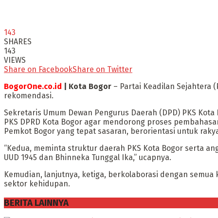
143
SHARES
143
VIEWS
Share on Facebook
Share on Twitter
BogorOne.co.id
| Kota Bogor
– Partai Keadilan Sejahtera
rekomendasi.
Sekretaris Umum Dewan Pengurus Daerah (DPD) PKS Kota 
PKS DPRD Kota Bogor agar mendorong proses pembahasan A
Pemkot Bogor yang tepat sasaran, berorientasi untuk raky
“Kedua, meminta struktur daerah PKS Kota Bogor serta ang
UUD 1945 dan Bhinneka Tunggal Ika,” ucapnya.
Kemudian, lanjutnya, ketiga, berkolaborasi dengan sem
sektor kehidupan.
BERITA LAINNYA