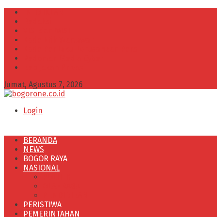
INFO IKLAN
Redaksi
VISI dan MISI
Kode Etik Wartawan
Kode Perilaku Perusahaan Pers
Pedoman Media Cyber
Kebijakan Privasi
Jumat, Agustus 7, 2026
Login
BERANDA
NEWS
BOGOR RAYA
NASIONAL
POLITIK
OLAHRAGA
PENDIDIKAN
PERISTIWA
PEMERINTAHAN