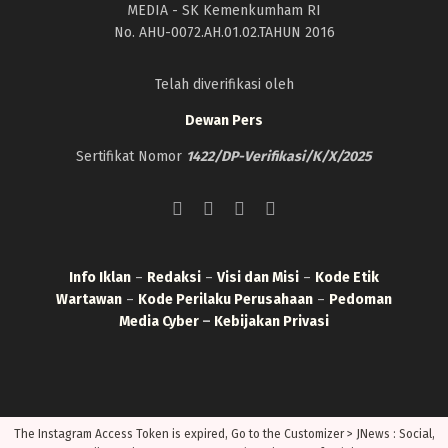
MEDIA - SK Kemenkumham RI
No. AHU-0072.AH.01.02.TAHUN 2016
Telah diverifikasi oleh
Dewan Pers
Sertifikat Nomor
1422/DP-Verifikasi/K/X/2025
Info Iklan
–
Redaksi
–
Visi dan Misi
–
Kode Etik
Wartawan
–
Kode Perilaku Perusahaan
–
Pedoman
Media Cyber
–
Kebijakan Privasi
The Instagram Access Token is expired, Go to the Customizer > JNews : Social,