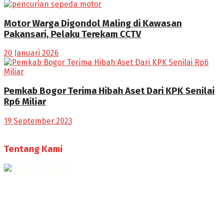
Motor Warga Digondol Maling di Kawasan
Pakansari, Pelaku Terekam CCTV
20 Januari 2026
Pemkab Bogor Terima Hibah Aset Dari KPK Senilai
Rp6 Miliar
19 September 2023
Tentang Kami
Selamat Datang di Bogorone.co.id,
Portal Berita yang dikelola oleh PT BOGOR ONE NET MEDIA
- SK Kemenkumham RI
No. AHU-0072.AH.01.02.TAHUN 2016