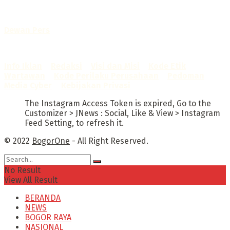
Telah diverifikasi oleh
Dewan Pers
Sertifikat Nomor
1422/DP-Verifikasi/K/X/2025
Info Iklan
–
Redaksi
–
Visi dan Misi
–
Kode Etik
Wartawan
–
Kode Perilaku Perusahaan
–
Pedoman
Media Cyber
–
Kebijakan Privasi
The Instagram Access Token is expired, Go to the
Customizer > JNews : Social, Like & View > Instagram
Feed Setting, to refresh it.
© 2022
BogorOne
- All Right Reserved.
No Result
View All Result
BERANDA
NEWS
BOGOR RAYA
NASIONAL