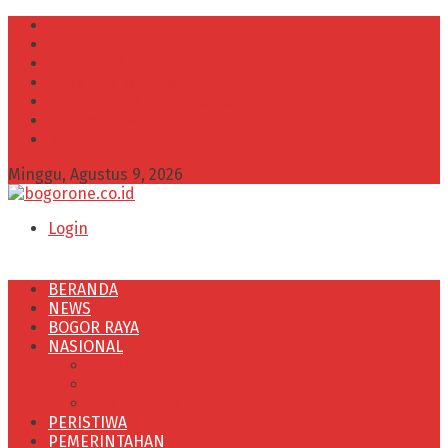
INFO IKLAN
Redaksi
VISI dan MISI
Kode Etik Wartawan
Kode Perilaku Perusahaan Pers
Pedoman Media Cyber
Kebijakan Privasi
Minggu, Agustus 9, 2026
Login
BERANDA
NEWS
BOGOR RAYA
NASIONAL
POLITIK
OLAHRAGA
PENDIDIKAN
PERISTIWA
PEMERINTAHAN