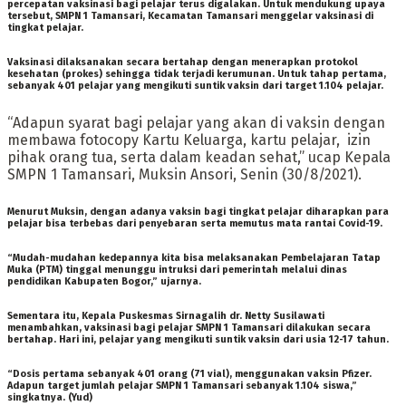
percepatan vaksinasi bagi pelajar terus digalakan. Untuk mendukung upaya
tersebut, SMPN 1 Tamansari, Kecamatan Tamansari menggelar vaksinasi di
tingkat pelajar.
Vaksinasi dilaksanakan secara bertahap dengan menerapkan protokol
kesehatan (prokes) sehingga tidak terjadi kerumunan. Untuk tahap pertama,
sebanyak 401 pelajar yang mengikuti suntik vaksin dari target 1.104 pelajar.
“Adapun syarat bagi pelajar yang akan di vaksin dengan
membawa fotocopy Kartu Keluarga, kartu pelajar, izin
pihak orang tua, serta dalam keadan sehat,” ucap Kepala
SMPN 1 Tamansari, Muksin Ansori, Senin (30/8/2021).
Menurut Muksin, dengan adanya vaksin bagi tingkat pelajar diharapkan para
pelajar bisa terbebas dari penyebaran serta memutus mata rantai Covid-19.
“Mudah-mudahan kedepannya kita bisa melaksanakan Pembelajaran Tatap
Muka (PTM) tinggal menunggu intruksi dari pemerintah melalui dinas
pendidikan Kabupaten Bogor,” ujarnya.
Sementara itu, Kepala Puskesmas Sirnagalih dr. Netty Susilawati
menambahkan, vaksinasi bagi pelajar SMPN 1 Tamansari dilakukan secara
bertahap. Hari ini, pelajar yang mengikuti suntik vaksin dari usia 12-17 tahun.
“Dosis pertama sebanyak 401 orang (71 vial), menggunakan vaksin Pfizer.
Adapun target jumlah pelajar SMPN 1 Tamansari sebanyak 1.104 siswa,”
singkatnya.
(Yud)