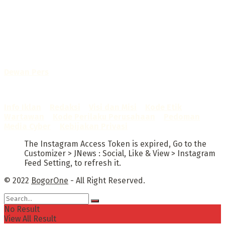
Selamat Datang di Bogorone.co.id,
Portal Berita yang dikelola oleh PT BOGOR ONE NET MEDIA
- SK Kemenkumham RI
No. AHU-0072.AH.01.02.TAHUN 2016
Telah diverifikasi oleh
Dewan Pers
Sertifikat Nomor
1422/DP-Verifikasi/K/X/2025
Info Iklan
–
Redaksi
–
Visi dan Misi
–
Kode Etik
Wartawan
–
Kode Perilaku Perusahaan
–
Pedoman
Media Cyber
–
Kebijakan Privasi
The Instagram Access Token is expired, Go to the
Customizer > JNews : Social, Like & View > Instagram
Feed Setting, to refresh it.
© 2022
BogorOne
- All Right Reserved.
No Result
View All Result