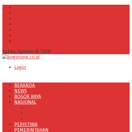
INFO IKLAN
Redaksi
VISI dan MISI
Kode Etik Wartawan
Kode Perilaku Perusahaan Pers
Pedoman Media Cyber
Kebijakan Privasi
Sabtu, Agustus 8, 2026
Login
BERANDA
NEWS
BOGOR RAYA
NASIONAL
POLITIK
OLAHRAGA
PENDIDIKAN
PERISTIWA
PEMERINTAHAN