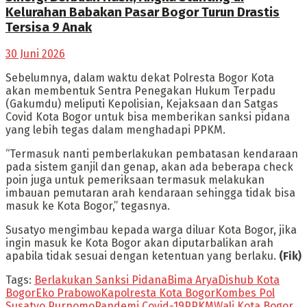
Kelurahan Babakan Pasar Bogor Turun Drastis
Tersisa 9 Anak
30 Juni 2026
Sebelumnya, dalam waktu dekat Polresta Bogor Kota
akan membentuk Sentra Penegakan Hukum Terpadu
(Gakumdu) meliputi Kepolisian, Kejaksaan dan Satgas
Covid Kota Bogor untuk bisa memberikan sanksi pidana
yang lebih tegas dalam menghadapi PPKM.
“Termasuk nanti pemberlakukan pembatasan kendaraan
pada sistem ganjil dan genap, akan ada beberapa check
poin juga untuk pemeriksaan termasuk melakukan
imbauan pemutaran arah kendaraan sehingga tidak bisa
masuk ke Kota Bogor,” tegasnya.
Susatyo mengimbau kepada warga diluar Kota Bogor, jika
ingin masuk ke Kota Bogor akan diputarbalikan arah
apabila tidak sesuai dengan ketentuan yang berlaku.
(Fik)
Tags:
Berlakukan Sanksi Pidana
Bima Arya
Dishub Kota
Bogor
Eko Prabowo
Kapolresta Kota Bogor
Kombes Pol
Susatyo Purnomo
Pandemi Covid-19
PPKM
Wali Kota Bogor