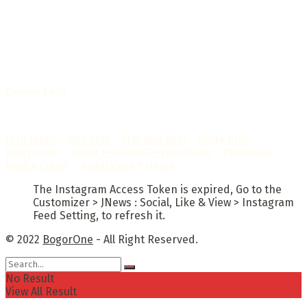
Selamat Datang di Bogorone.co.id,
Portal Berita yang dikelola oleh PT BOGOR ONE NET MEDIA
- SK Kemenkumham RI
No. AHU-0072.AH.01.02.TAHUN 2016
Telah diverifikasi oleh
Dewan Pers
Sertifikat Nomor
1422/DP-Verifikasi/K/X/2025
Info Iklan
–
Redaksi
–
Visi dan Misi
–
Kode Etik
Wartawan
–
Kode Perilaku Perusahaan
–
Pedoman
Media Cyber
–
Kebijakan Privasi
The Instagram Access Token is expired, Go to the
Customizer > JNews : Social, Like & View > Instagram
Feed Setting, to refresh it.
© 2022
BogorOne
- All Right Reserved.
No Result
View All Result