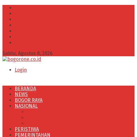
INFO IKLAN
Redaksi
VISI dan MISI
Kode Etik Wartawan
Kode Perilaku Perusahaan Pers
Pedoman Media Cyber
Kebijakan Privasi
Sabtu, Agustus 8, 2026
Login
BERANDA
NEWS
BOGOR RAYA
NASIONAL
POLITIK
OLAHRAGA
PENDIDIKAN
PERISTIWA
PEMERINTAHAN