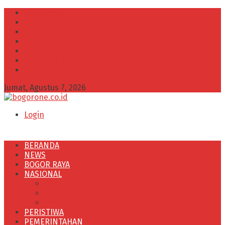
INFO IKLAN
Redaksi
VISI dan MISI
Kode Etik Wartawan
Kode Perilaku Perusahaan Pers
Pedoman Media Cyber
Kebijakan Privasi
Jumat, Agustus 7, 2026
Login
BERANDA
NEWS
BOGOR RAYA
NASIONAL
POLITIK
OLAHRAGA
PENDIDIKAN
PERISTIWA
PEMERINTAHAN