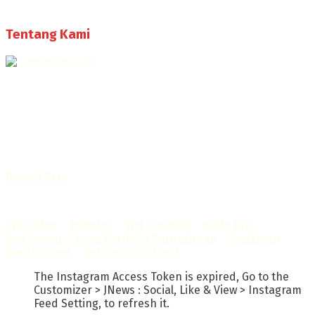
Tentang Kami
Selamat Datang di Bogorone.co.id,
Portal Berita yang dikelola oleh PT BOGOR ONE NET MEDIA
- SK Kemenkumham RI
No. AHU-0072.AH.01.02.TAHUN 2016
Telah diverifikasi oleh
Dewan Pers
Sertifikat Nomor
1422/DP-Verifikasi/K/X/2025
Info Iklan
–
Redaksi
–
Visi dan Misi
–
Kode Etik
Wartawan
–
Kode Perilaku Perusahaan
–
Pedoman
Media Cyber
–
Kebijakan Privasi
The Instagram Access Token is expired, Go to the
Customizer > JNews : Social, Like & View > Instagram
Feed Setting, to refresh it.